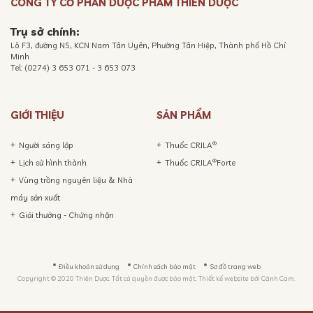
CÔNG TY CỔ PHẦN DƯỢC PHẨM THIÊN DƯỢC
Trụ sở chính:
Lô F3, đường N5, KCN Nam Tân Uyên, Phường Tân Hiệp, Thành phố Hồ Chí
Minh
Tel: (0274) 3 653 071 - 3 653 073
GIỚI THIỆU
SẢN PHẨM
®
Người sáng lập
Thuốc CRILA
®
Lịch sử hình thành
Thuốc CRILA
Forte
Vùng trồng nguyên liệu & Nhà
máy sản xuất
Giải thưởng - Chứng nhận
Điều khoản sử dụng
Chính sách bảo mật
Sơ đồ trang web
Copyright © 2020 Thiên Dược. Tất cả quyền được bảo mật. Thiết kế website bởi
Cánh Cam.