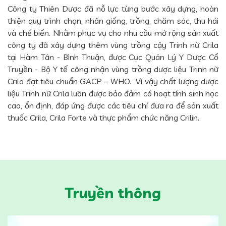
Công ty Thiên Dược đã nỗ lực từng bước xây dựng, hoàn
thiện quy trình chọn, nhân giống, trồng, chăm sóc, thu hái
và chế biến. Nhằm phục vụ cho nhu cầu mở rộng sản xuất
công ty đã xây dựng thêm vùng trồng cậy Trinh nữ Crila
tại Hàm Tân - Bình Thuận, được Cục Quản Lý Y Dược Cổ
Truyền - Bộ Y tế công nhận vùng trồng dược liệu Trinh nữ
Crila đạt tiêu chuẩn GACP – WHO. Vì vậy chất lượng dược
liệu Trinh nữ Crila luôn được bảo đảm có hoạt tính sinh học
cao, ổn định, đáp ứng được các tiêu chí đưa ra để sản xuất
thuốc Crila, Crila Forte và thực phẩm chức năng Crilin.
Truyền thông