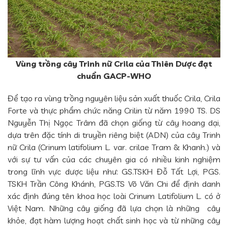
Vùng trồng cây Trinh nữ Crila của Thiên Dược đạt
chuẩn GACP-WHO
Để tạo ra vùng trồng nguyên liệu sản xuất thuốc Crila, Crila
Forte và thực phẩm chức năng Crilin từ năm 1990 TS. DS
Nguyễn Thị Ngọc Trâm đã chọn giống từ cây hoang dại,
dựa trên đặc tính di truyền riêng biệt (ADN) của cây Trinh
nữ Crila (Crinum latifolium L. var. crilae Tram & Khanh.) và
với sự tư vấn của các chuyên gia có nhiều kinh nghiệm
trong lĩnh vực dược liệu như: GS.TSKH Đỗ Tất Lợi, PGS.
TSKH Trần Công Khánh, PGS.TS Võ Văn Chi để định danh
xác định đúng tên khoa học loài Crinum Latifolium L. có ở
Việt Nam. Những cây giống đã lựa chọn là những cây
khỏe, đạt hàm lượng hoạt chất sinh học và từ những cây