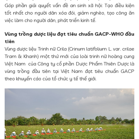
Góp phần giải quyết vấn đề an sinh xã hội: Tạo điều kiện
tốt nhất cho người dân xóa đói, giảm nghèo, tạo công ăn
việc làm cho người dân, phát triển kinh tế.
Vùng trồng dược liệu đạt tiêu chuẩn GACP-WHO đầu
tiên
Vùng dược liệu Trinh nữ Crila (Crinum latifolium L. var. crilae
Tram & Khanh) một thứ mới của loài trinh nữ hoàng cung
Việt Nam của Công ty cổ phần Dược Phẩm Thiên Dược là
vùng trồng đầu tiên tại Việt Nam đạt tiêu chuẩn GACP
theo khuyến cáo của tổ chức y tế thế giới.