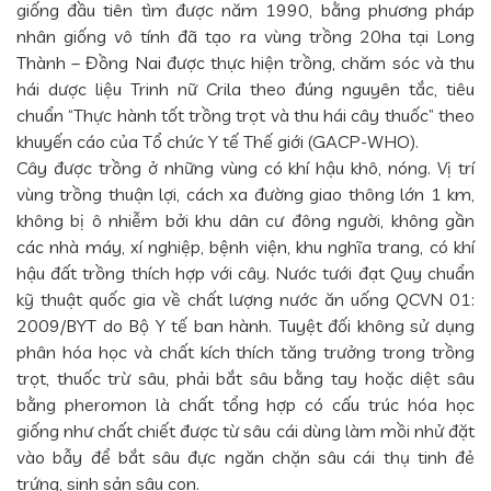
giống đầu tiên tìm được năm 1990, bằng phương pháp
nhân giống vô tính đã tạo ra vùng trồng 20ha tại Long
Thành – Đồng Nai được thực hiện trồng, chăm sóc và thu
hái dược liệu Trinh nữ Crila theo đúng nguyên tắc, tiêu
chuẩn “Thực hành tốt trồng trọt và thu hái cây thuốc” theo
khuyến cáo của Tổ chức Y tế Thế giới (GACP-WHO).
Cây được trồng ở những vùng có khí hậu khô, nóng. Vị trí
vùng trồng thuận lợi, cách xa đường giao thông lớn 1 km,
không bị ô nhiễm bởi khu dân cư đông người, không gần
các nhà máy, xí nghiệp, bệnh viện, khu nghĩa trang, có khí
hậu đất trồng thích hợp với cây. Nước tưới đạt Quy chuẩn
kỹ thuật quốc gia về chất lượng nước ăn uống QCVN 01:
2009/BYT do Bộ Y tế ban hành. Tuyệt đối không sử dụng
phân hóa học và chất kích thích tăng trưởng trong trồng
trọt, thuốc trừ sâu, phải bắt sâu bằng tay hoặc diệt sâu
bằng pheromon là chất tổng hợp có cấu trúc hóa học
giống như chất chiết được từ sâu cái dùng làm mồi nhử đặt
vào bẫy để bắt sâu đực ngăn chặn sâu cái thụ tinh đẻ
trứng, sinh sản sâu con.