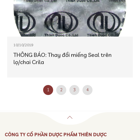
10/10/2019
THÔNG BÁO: Thay đổi miếng Seal trên
lọ/chai Crila
1
2
3
4
CÔNG TY CỔ PHẦN DƯỢC PHẨM THIÊN DƯỢC