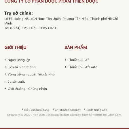
CÔNG TY CỔ PHẦN DƯỢC PHẨM THIÊN DƯỢC
Trụ sở chính:
Lô F3, đường N5, KCN Nam Tân Uyên, Phường Tân Hiệp, Thành phố Hồ Chí
Minh
Tel: (0274) 3 653 071 - 3 653 073
GIỚI THIỆU
SẢN PHẨM
®
Người sáng lập
Thuốc CRILA
®
Lịch sử hình thành
Thuốc CRILA
Forte
Vùng trồng nguyên liệu & Nhà
máy sản xuất
Giải thưởng - Chứng nhận
Điều khoản sử dụng
Chính sách bảo mật
Sơ đồ trang web
Copyright © 2020 Thiên Dược. Tất cả quyền được bảo mật. Thiết kế website bởi
Cánh Cam.