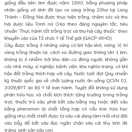
giống đầu tiên tìm được năm 1990, bằng phương pháp
nhân giống vô tính đã tạo ra vùng trồng 20ha tại Long
Thành – Đồng Nai được thực hiện trồng, chăm sóc và thu
hái dược liệu Trinh nữ Crila theo đúng nguyên tắc, tiêu
chuẩn “Thực hành tốt trồng trọt và thu hái cây thuốc” theo
khuyến cáo của Tổ chức Y tế Thế giới (GACP-WHO).
Cây được trồng ở những vùng có khí hậu khô, nóng. Vị trí
vùng trồng thuận lợi, cách xa đường giao thông lớn 1 km,
không bị ô nhiễm bởi khu dân cư đông người, không gần
các nhà máy, xí nghiệp, bệnh viện, khu nghĩa trang, có khí
hậu đất trồng thích hợp với cây. Nước tưới đạt Quy chuẩn
kỹ thuật quốc gia về chất lượng nước ăn uống QCVN 01:
2009/BYT do Bộ Y tế ban hành. Tuyệt đối không sử dụng
phân hóa học và chất kích thích tăng trưởng trong trồng
trọt, thuốc trừ sâu, phải bắt sâu bằng tay hoặc diệt sâu
bằng pheromon là chất tổng hợp có cấu trúc hóa học
giống như chất chiết được từ sâu cái dùng làm mồi nhử đặt
vào bẫy để bắt sâu đực ngăn chặn sâu cái thụ tinh đẻ
trứng, sinh sản sâu con.