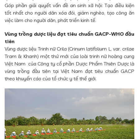
Góp phần giải quyết vấn đề an sinh xã hội: Tạo điều kiện
tốt nhất cho người dân xóa đói, giảm nghèo, tạo công ăn
việc làm cho người dân, phát triển kinh tế.
Vùng trồng dược liệu đạt tiêu chuẩn GACP-WHO đầu
tiên
Vùng dược liệu Trinh nữ Crila (Crinum latifolium L. var. crilae
Tram & Khanh) một thứ mới của loài trinh nữ hoàng cung
Việt Nam của Công ty cổ phần Dược Phẩm Thiên Dược là
vùng trồng đầu tiên tại Việt Nam đạt tiêu chuẩn GACP
theo khuyến cáo của tổ chức y tế thế giới.