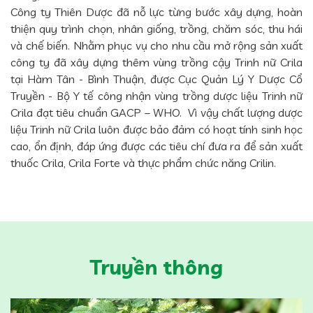
Công ty Thiên Dược đã nỗ lực từng bước xây dựng, hoàn
thiện quy trình chọn, nhân giống, trồng, chăm sóc, thu hái
và chế biến. Nhằm phục vụ cho nhu cầu mở rộng sản xuất
công ty đã xây dựng thêm vùng trồng cậy Trinh nữ Crila
tại Hàm Tân - Bình Thuận, được Cục Quản Lý Y Dược Cổ
Truyền - Bộ Y tế công nhận vùng trồng dược liệu Trinh nữ
Crila đạt tiêu chuẩn GACP – WHO. Vì vậy chất lượng dược
liệu Trinh nữ Crila luôn được bảo đảm có hoạt tính sinh học
cao, ổn định, đáp ứng được các tiêu chí đưa ra để sản xuất
thuốc Crila, Crila Forte và thực phẩm chức năng Crilin.
Truyền thông