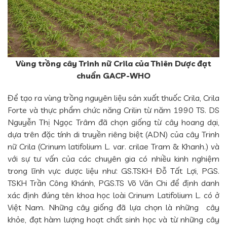
Vùng trồng cây Trinh nữ Crila của Thiên Dược đạt
chuẩn GACP-WHO
Để tạo ra vùng trồng nguyên liệu sản xuất thuốc Crila, Crila
Forte và thực phẩm chức năng Crilin từ năm 1990 TS. DS
Nguyễn Thị Ngọc Trâm đã chọn giống từ cây hoang dại,
dựa trên đặc tính di truyền riêng biệt (ADN) của cây Trinh
nữ Crila (Crinum latifolium L. var. crilae Tram & Khanh.) và
với sự tư vấn của các chuyên gia có nhiều kinh nghiệm
trong lĩnh vực dược liệu như: GS.TSKH Đỗ Tất Lợi, PGS.
TSKH Trần Công Khánh, PGS.TS Võ Văn Chi để định danh
xác định đúng tên khoa học loài Crinum Latifolium L. có ở
Việt Nam. Những cây giống đã lựa chọn là những cây
khỏe, đạt hàm lượng hoạt chất sinh học và từ những cây