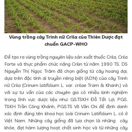
Vùng trồng cây Trinh nữ Crila của Thiên Dược đạt
chuẩn GACP-WHO
Để tạo ra vùng trồng nguyên liệu sản xuất thuốc Crila, Crila
Forte và thực phẩm chức năng Crilin từ năm 1990 TS. DS
Nguyễn Thị Ngọc Trâm đã chọn giống từ cây hoang dại,
dựa trên đặc tính di truyền riêng biệt (ADN) của cây Trinh
nữ Crila (Crinum latifolium L. var. crilae Tram & Khanh.) và
với sự tư vấn của các chuyên gia có nhiều kinh nghiệm
trong lĩnh vực dược liệu như: GS.TSKH Đỗ Tất Lợi, PGS.
TSKH Trần Công Khánh, PGS.TS Võ Văn Chi để định danh
xác định đúng tên khoa học loài Crinum Latifolium L. có ở
Việt Nam. Những cây giống đã lựa chọn là những cây
khỏe, đạt hàm lượng hoạt chất sinh học và từ những cây