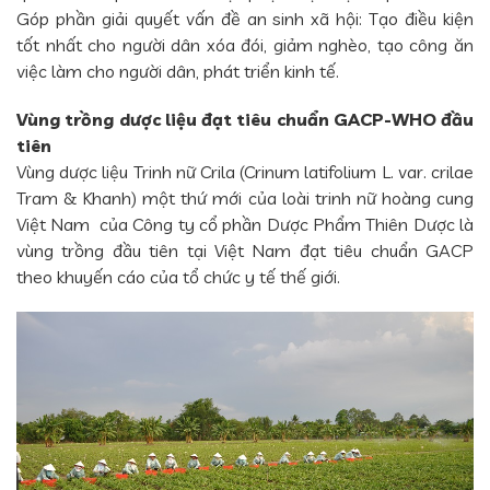
Góp phần giải quyết vấn đề an sinh xã hội: Tạo điều kiện
tốt nhất cho người dân xóa đói, giảm nghèo, tạo công ăn
việc làm cho người dân, phát triển kinh tế.
Vùng trồng dược liệu đạt tiêu chuẩn GACP-WHO đầu
tiên
Vùng dược liệu Trinh nữ Crila (Crinum latifolium L. var. crilae
Tram & Khanh) một thứ mới của loài trinh nữ hoàng cung
Việt Nam của Công ty cổ phần Dược Phẩm Thiên Dược là
vùng trồng đầu tiên tại Việt Nam đạt tiêu chuẩn GACP
theo khuyến cáo của tổ chức y tế thế giới.