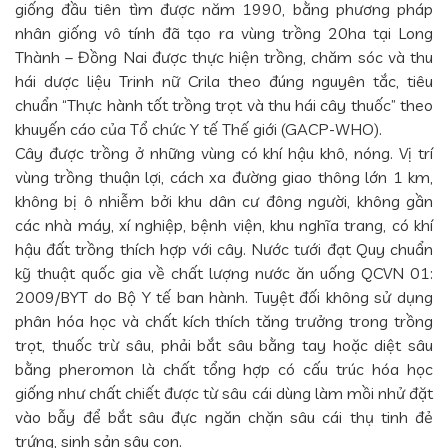
giống đầu tiên tìm được năm 1990, bằng phương pháp
nhân giống vô tính đã tạo ra vùng trồng 20ha tại Long
Thành – Đồng Nai được thực hiện trồng, chăm sóc và thu
hái dược liệu Trinh nữ Crila theo đúng nguyên tắc, tiêu
chuẩn “Thực hành tốt trồng trọt và thu hái cây thuốc” theo
khuyến cáo của Tổ chức Y tế Thế giới (GACP-WHO).
Cây được trồng ở những vùng có khí hậu khô, nóng. Vị trí
vùng trồng thuận lợi, cách xa đường giao thông lớn 1 km,
không bị ô nhiễm bởi khu dân cư đông người, không gần
các nhà máy, xí nghiệp, bệnh viện, khu nghĩa trang, có khí
hậu đất trồng thích hợp với cây. Nước tưới đạt Quy chuẩn
kỹ thuật quốc gia về chất lượng nước ăn uống QCVN 01:
2009/BYT do Bộ Y tế ban hành. Tuyệt đối không sử dụng
phân hóa học và chất kích thích tăng trưởng trong trồng
trọt, thuốc trừ sâu, phải bắt sâu bằng tay hoặc diệt sâu
bằng pheromon là chất tổng hợp có cấu trúc hóa học
giống như chất chiết được từ sâu cái dùng làm mồi nhử đặt
vào bẫy để bắt sâu đực ngăn chặn sâu cái thụ tinh đẻ
trứng, sinh sản sâu con.