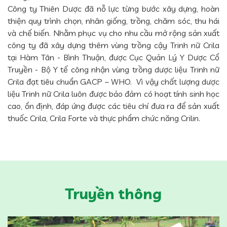
Công ty Thiên Dược đã nỗ lực từng bước xây dựng, hoàn
thiện quy trình chọn, nhân giống, trồng, chăm sóc, thu hái
và chế biến. Nhằm phục vụ cho nhu cầu mở rộng sản xuất
công ty đã xây dựng thêm vùng trồng cậy Trinh nữ Crila
tại Hàm Tân - Bình Thuận, được Cục Quản Lý Y Dược Cổ
Truyền - Bộ Y tế công nhận vùng trồng dược liệu Trinh nữ
Crila đạt tiêu chuẩn GACP – WHO. Vì vậy chất lượng dược
liệu Trinh nữ Crila luôn được bảo đảm có hoạt tính sinh học
cao, ổn định, đáp ứng được các tiêu chí đưa ra để sản xuất
thuốc Crila, Crila Forte và thực phẩm chức năng Crilin.
Truyền thông