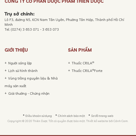
CÔNG TY CỔ PHẦN DƯỢC PHẨM THIÊN DƯỢC
Trụ sở chính:
Lô F3, đường N5, KCN Nam Tân Uyên, Phường Tân Hiệp, Thành phố Hồ Chí
Minh
Tel: (0274) 3 653 071 - 3 653 073
GIỚI THIỆU
SẢN PHẨM
®
Người sáng lập
Thuốc CRILA
®
Lịch sử hình thành
Thuốc CRILA
Forte
Vùng trồng nguyên liệu & Nhà
máy sản xuất
Giải thưởng - Chứng nhận
Điều khoản sử dụng
Chính sách bảo mật
Sơ đồ trang web
Copyright © 2020 Thiên Dược. Tất cả quyền được bảo mật. Thiết kế website bởi
Cánh Cam.