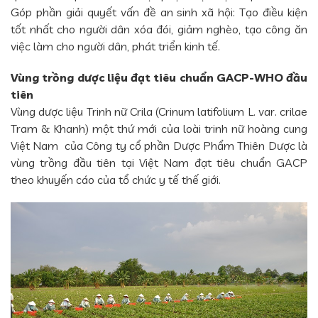
Góp phần giải quyết vấn đề an sinh xã hội: Tạo điều kiện
tốt nhất cho người dân xóa đói, giảm nghèo, tạo công ăn
việc làm cho người dân, phát triển kinh tế.
Vùng trồng dược liệu đạt tiêu chuẩn GACP-WHO đầu
tiên
Vùng dược liệu Trinh nữ Crila (Crinum latifolium L. var. crilae
Tram & Khanh) một thứ mới của loài trinh nữ hoàng cung
Việt Nam của Công ty cổ phần Dược Phẩm Thiên Dược là
vùng trồng đầu tiên tại Việt Nam đạt tiêu chuẩn GACP
theo khuyến cáo của tổ chức y tế thế giới.