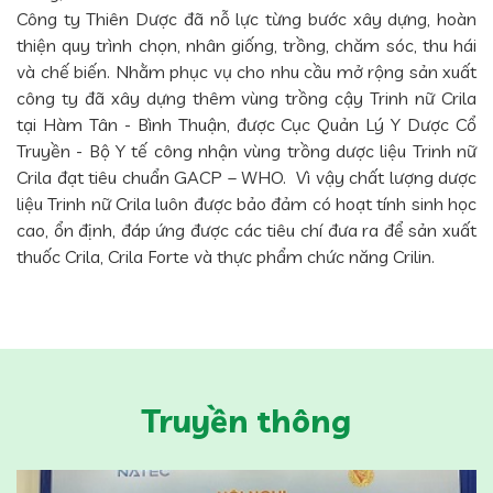
Công ty Thiên Dược đã nỗ lực từng bước xây dựng, hoàn
thiện quy trình chọn, nhân giống, trồng, chăm sóc, thu hái
và chế biến. Nhằm phục vụ cho nhu cầu mở rộng sản xuất
công ty đã xây dựng thêm vùng trồng cậy Trinh nữ Crila
tại Hàm Tân - Bình Thuận, được Cục Quản Lý Y Dược Cổ
Truyền - Bộ Y tế công nhận vùng trồng dược liệu Trinh nữ
Crila đạt tiêu chuẩn GACP – WHO. Vì vậy chất lượng dược
liệu Trinh nữ Crila luôn được bảo đảm có hoạt tính sinh học
cao, ổn định, đáp ứng được các tiêu chí đưa ra để sản xuất
thuốc Crila, Crila Forte và thực phẩm chức năng Crilin.
Truyền thông