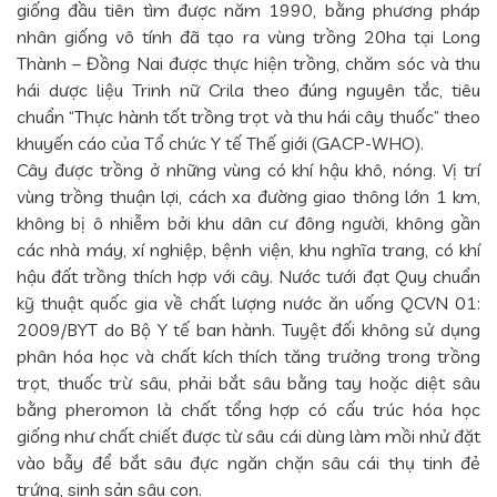
giống đầu tiên tìm được năm 1990, bằng phương pháp
nhân giống vô tính đã tạo ra vùng trồng 20ha tại Long
Thành – Đồng Nai được thực hiện trồng, chăm sóc và thu
hái dược liệu Trinh nữ Crila theo đúng nguyên tắc, tiêu
chuẩn “Thực hành tốt trồng trọt và thu hái cây thuốc” theo
khuyến cáo của Tổ chức Y tế Thế giới (GACP-WHO).
Cây được trồng ở những vùng có khí hậu khô, nóng. Vị trí
vùng trồng thuận lợi, cách xa đường giao thông lớn 1 km,
không bị ô nhiễm bởi khu dân cư đông người, không gần
các nhà máy, xí nghiệp, bệnh viện, khu nghĩa trang, có khí
hậu đất trồng thích hợp với cây. Nước tưới đạt Quy chuẩn
kỹ thuật quốc gia về chất lượng nước ăn uống QCVN 01:
2009/BYT do Bộ Y tế ban hành. Tuyệt đối không sử dụng
phân hóa học và chất kích thích tăng trưởng trong trồng
trọt, thuốc trừ sâu, phải bắt sâu bằng tay hoặc diệt sâu
bằng pheromon là chất tổng hợp có cấu trúc hóa học
giống như chất chiết được từ sâu cái dùng làm mồi nhử đặt
vào bẫy để bắt sâu đực ngăn chặn sâu cái thụ tinh đẻ
trứng, sinh sản sâu con.