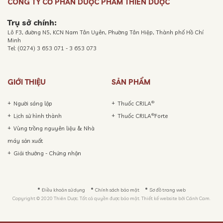
CÔNG TY CỔ PHẦN DƯỢC PHẨM THIÊN DƯỢC
Trụ sở chính:
Lô F3, đường N5, KCN Nam Tân Uyên, Phường Tân Hiệp, Thành phố Hồ Chí
Minh
Tel: (0274) 3 653 071 - 3 653 073
GIỚI THIỆU
SẢN PHẨM
®
Người sáng lập
Thuốc CRILA
®
Lịch sử hình thành
Thuốc CRILA
Forte
Vùng trồng nguyên liệu & Nhà
máy sản xuất
Giải thưởng - Chứng nhận
Điều khoản sử dụng
Chính sách bảo mật
Sơ đồ trang web
Copyright © 2020 Thiên Dược. Tất cả quyền được bảo mật. Thiết kế website bởi
Cánh Cam.