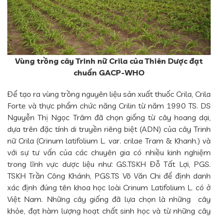
Vùng trồng cây Trinh nữ Crila của Thiên Dược đạt
chuẩn GACP-WHO
Để tạo ra vùng trồng nguyên liệu sản xuất thuốc Crila, Crila
Forte và thực phẩm chức năng Crilin từ năm 1990 TS. DS
Nguyễn Thị Ngọc Trâm đã chọn giống từ cây hoang dại,
dựa trên đặc tính di truyền riêng biệt (ADN) của cây Trinh
nữ Crila (Crinum latifolium L. var. crilae Tram & Khanh.) và
với sự tư vấn của các chuyên gia có nhiều kinh nghiệm
trong lĩnh vực dược liệu như: GS.TSKH Đỗ Tất Lợi, PGS.
TSKH Trần Công Khánh, PGS.TS Võ Văn Chi để định danh
xác định đúng tên khoa học loài Crinum Latifolium L. có ở
Việt Nam. Những cây giống đã lựa chọn là những cây
khỏe, đạt hàm lượng hoạt chất sinh học và từ những cây