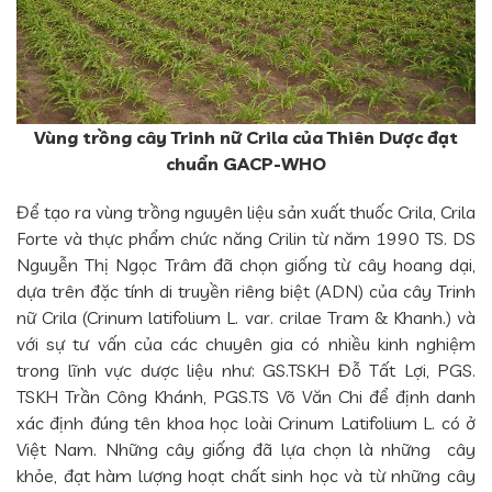
Vùng trồng cây Trinh nữ Crila của Thiên Dược đạt
chuẩn GACP-WHO
Để tạo ra vùng trồng nguyên liệu sản xuất thuốc Crila, Crila
Forte và thực phẩm chức năng Crilin từ năm 1990 TS. DS
Nguyễn Thị Ngọc Trâm đã chọn giống từ cây hoang dại,
dựa trên đặc tính di truyền riêng biệt (ADN) của cây Trinh
nữ Crila (Crinum latifolium L. var. crilae Tram & Khanh.) và
với sự tư vấn của các chuyên gia có nhiều kinh nghiệm
trong lĩnh vực dược liệu như: GS.TSKH Đỗ Tất Lợi, PGS.
TSKH Trần Công Khánh, PGS.TS Võ Văn Chi để định danh
xác định đúng tên khoa học loài Crinum Latifolium L. có ở
Việt Nam. Những cây giống đã lựa chọn là những cây
khỏe, đạt hàm lượng hoạt chất sinh học và từ những cây