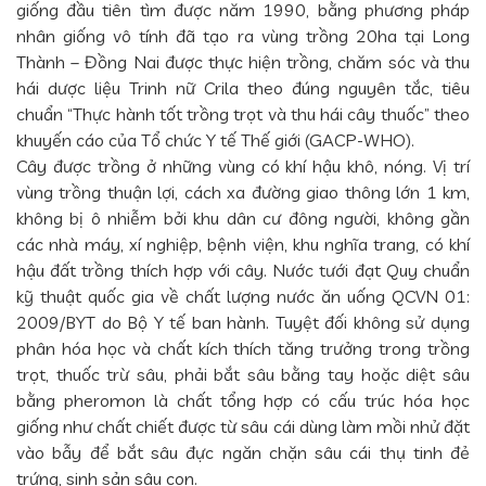
giống đầu tiên tìm được năm 1990, bằng phương pháp
nhân giống vô tính đã tạo ra vùng trồng 20ha tại Long
Thành – Đồng Nai được thực hiện trồng, chăm sóc và thu
hái dược liệu Trinh nữ Crila theo đúng nguyên tắc, tiêu
chuẩn “Thực hành tốt trồng trọt và thu hái cây thuốc” theo
khuyến cáo của Tổ chức Y tế Thế giới (GACP-WHO).
Cây được trồng ở những vùng có khí hậu khô, nóng. Vị trí
vùng trồng thuận lợi, cách xa đường giao thông lớn 1 km,
không bị ô nhiễm bởi khu dân cư đông người, không gần
các nhà máy, xí nghiệp, bệnh viện, khu nghĩa trang, có khí
hậu đất trồng thích hợp với cây. Nước tưới đạt Quy chuẩn
kỹ thuật quốc gia về chất lượng nước ăn uống QCVN 01:
2009/BYT do Bộ Y tế ban hành. Tuyệt đối không sử dụng
phân hóa học và chất kích thích tăng trưởng trong trồng
trọt, thuốc trừ sâu, phải bắt sâu bằng tay hoặc diệt sâu
bằng pheromon là chất tổng hợp có cấu trúc hóa học
giống như chất chiết được từ sâu cái dùng làm mồi nhử đặt
vào bẫy để bắt sâu đực ngăn chặn sâu cái thụ tinh đẻ
trứng, sinh sản sâu con.