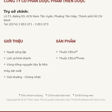
CÔNG TY CỔ PHẦN DƯỢC PHẨM THIÊN DƯỢC
Trụ sở chính:
Lô F3, đường N5, KCN Nam Tân Uyên, Phường Tân Hiệp, Thành phố Hồ Chí
Minh
Tel: (0274) 3 653 071 - 3 653 073
GIỚI THIỆU
SẢN PHẨM
®
Người sáng lập
Thuốc CRILA
®
Lịch sử hình thành
Thuốc CRILA
Forte
Vùng trồng nguyên liệu & Nhà
máy sản xuất
Giải thưởng - Chứng nhận
Điều khoản sử dụng
Chính sách bảo mật
Sơ đồ trang web
Copyright © 2020 Thiên Dược. Tất cả quyền được bảo mật. Thiết kế website bởi
Cánh Cam.