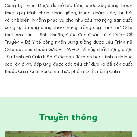
Công ty Thiên Dược đã nỗ lực từng bước xây dựng, hoàn
thiện quy trình chọn, nhân giống, trồng, chăm sóc, thu hái
và chế biến. Nhằm phục vụ cho nhu cầu mở rộng sản xuất
công ty đã xây dựng thêm vùng trồng cậy Trinh nữ Crila
tại Hàm Tân - Bình Thuận, được Cục Quản Lý Y Dược Cổ
Truyền - Bộ Y tế công nhận vùng trồng dược liệu Trinh nữ
Crila đạt tiêu chuẩn GACP – WHO. Vì vậy chất lượng dược
liệu Trinh nữ Crila luôn được bảo đảm có hoạt tính sinh học
cao, ổn định, đáp ứng được các tiêu chí đưa ra để sản xuất
thuốc Crila, Crila Forte và thực phẩm chức năng Crilin.
Truyền thông