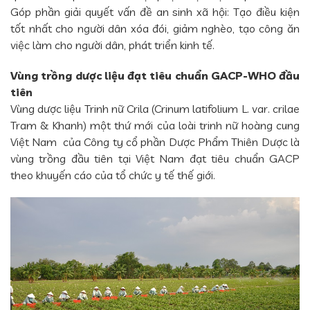
Góp phần giải quyết vấn đề an sinh xã hội: Tạo điều kiện
tốt nhất cho người dân xóa đói, giảm nghèo, tạo công ăn
việc làm cho người dân, phát triển kinh tế.
Vùng trồng dược liệu đạt tiêu chuẩn GACP-WHO đầu
tiên
Vùng dược liệu Trinh nữ Crila (Crinum latifolium L. var. crilae
Tram & Khanh) một thứ mới của loài trinh nữ hoàng cung
Việt Nam của Công ty cổ phần Dược Phẩm Thiên Dược là
vùng trồng đầu tiên tại Việt Nam đạt tiêu chuẩn GACP
theo khuyến cáo của tổ chức y tế thế giới.