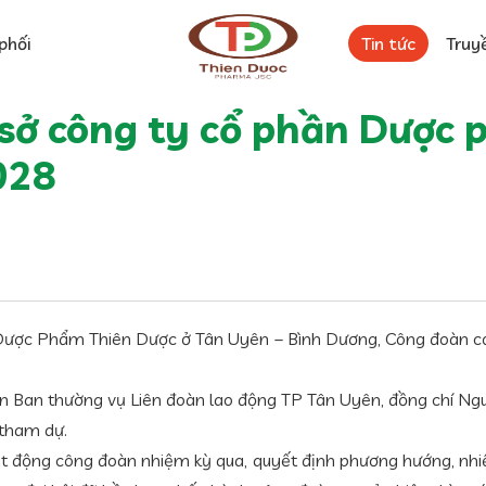
phối
Tin tức
Truy
 sở công ty cổ phần Dược
028
Dược Phẩm Thiên Dược ở Tân Uyên – Bình Dương, Công đoàn cơ
iên Ban thường vụ Liên đoàn lao động TP Tân Uyên, đồng chí 
 tham dự.
ạt động công đoàn nhiệm kỳ qua, quyết định phương hướng, nhiệm