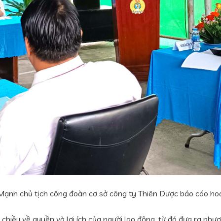
Mạnh chủ tịch công đoàn cơ sở công ty Thiên Dược báo cáo ho
hiều về quyền và lợi ích của người lao động, từ đó đưa ra phư