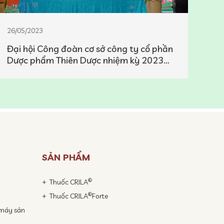
26/05/2023
26/
Đại hội Công đoàn cơ sở công ty cổ phần
Côn
Dược phẩm Thiên Dược nhiệm kỳ 2023
xuấ
đến 2028
SẢN PHẨM
®
Thuốc CRILA
®
Thuốc CRILA
Forte
 máy sản