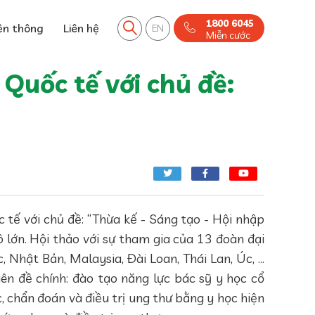
1800 6045
ền thông
Liên hệ
EN
Miễn cước
Quốc tế với chủ đề:
tế với chủ đề: “Thừa kế - Sáng tạo - Hội nhập
 lớn. Hội thảo với sự tham gia của 13 đoàn đại
Nhật Bản, Malaysia, Đài Loan, Thái Lan, Úc, ...
ên đề chính: đào tạo năng lực bác sỹ y học cổ
, chẩn đoán và điều trị ung thư bằng y học hiện