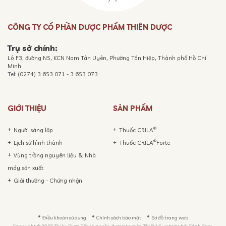
CÔNG TY CỔ PHẦN DƯỢC PHẨM THIÊN DƯỢC
Trụ sở chính:
Lô F3, đường N5, KCN Nam Tân Uyên, Phường Tân Hiệp, Thành phố Hồ Chí
Minh
Tel: (0274) 3 653 071 - 3 653 073
GIỚI THIỆU
SẢN PHẨM
®
Người sáng lập
Thuốc CRILA
®
Lịch sử hình thành
Thuốc CRILA
Forte
Vùng trồng nguyên liệu & Nhà
máy sản xuất
Giải thưởng - Chứng nhận
Điều khoản sử dụng
Chính sách bảo mật
Sơ đồ trang web
Copyright © 2020 Thiên Dược. Tất cả quyền được bảo mật. Thiết kế website bởi
Cánh Cam.