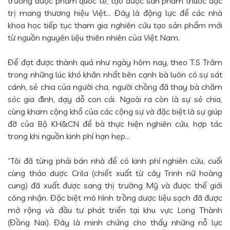
trường dược phẩm quốc tế, tạo được sản phẩm thuốc đặc
trị mang thương hiệu Việt... Đây là động lực để các nhà
khoa học tiếp tục tham gia nghiên cứu tạo sản phẩm mới
từ nguồn nguyên liệu thiên nhiên của Việt Nam.
Để đạt được thành quả như ngày hôm nay, theo T.S Trâm
trong những lúc khó khăn nhất bên cạnh bà luôn có sự sát
cánh, sẻ chia của người cha, người chồng đã thay bà chăm
sóc gia đình, dạy dỗ con cái. Ngoài ra còn là sự sẻ chia,
cùng kham cộng khổ của các cộng sự và đặc biệt là sự giúp
đỡ của Bộ KH&CN để bà thực hiện nghiên cứu, hợp tác
trong khi nguồn kinh phí hạn hẹp…
“Tôi đã từng phải bán nhà để có kinh phí nghiên cứu, cuối
cùng thảo dược Crila (chiết xuất từ cây Trinh nữ hoàng
cung) đã xuất được sang thị trường Mỹ và được thế giới
công nhận. Đặc biệt mô hình trồng dược liệu sạch đã được
mở rộng và đầu tư phát triển tại khu vực Long Thành
(Đồng Nai). Đây là minh chứng cho thấy những nỗ lực