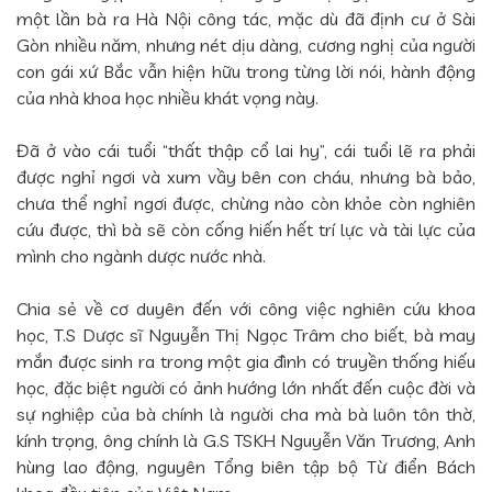
một lần bà ra Hà Nội công tác, mặc dù đã định cư ở Sài
Gòn nhiều năm, nhưng nét dịu dàng, cương nghị của người
con gái xứ Bắc vẫn hiện hữu trong từng lời nói, hành động
của nhà khoa học nhiều khát vọng này.
Đã ở vào cái tuổi “thất thập cổ lai hy”, cái tuổi lẽ ra phải
được nghỉ ngơi và xum vầy bên con cháu, nhưng bà bảo,
chưa thể nghỉ ngơi được, chừng nào còn khỏe còn nghiên
cứu được, thì bà sẽ còn cống hiến hết trí lực và tài lực của
mình cho ngành dược nước nhà.
Chia sẻ về cơ duyên đến với công việc nghiên cứu khoa
học, T.S Dược sĩ Nguyễn Thị Ngọc Trâm cho biết, bà may
mắn được sinh ra trong một gia đình có truyền thống hiếu
học, đặc biệt người có ảnh hướng lớn nhất đến cuộc đời và
sự nghiệp của bà chính là người cha mà bà luôn tôn thờ,
kính trọng, ông chính là G.S TSKH Nguyễn Văn Trương, Anh
hùng lao động, nguyên Tổng biên tập bộ Từ điển Bách