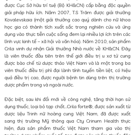
được Cục Sở hữu trí tuệ (Bộ KH&CN) cấp bằng độc quyền
giải pháp hữu ích. Năm 2007, T.S Trâm được giải thưởng
Kovalevskaia (một giải thưởng cao quý dành cho nữ khoa
học gia có thành tích xuất sắc trong nghiên cứu và ứng
dụng vào thực tiễn cuộc sống đem lại nhiều lợi ích trên các
lĩnh vực kinh tế – xã hội và văn hóa). Năm 2010, sản phẩm
Crila vinh dự nhận Giải thưởng Nhà nước về KH&CN. Đây
là viên thuốc đầu tiên trên thế giới điều trị u xơ tử cung
được bào chế từ dược thảo Việt Nam và là một trong ba
viên thuốc điều trị phì đại lành tính tuyến tiền liệt, có hiệu
quả điều trị cao, được người bệnh tin dùng trên thị trường
dược phẩm trong và ngoài nước.
Đặc biệt, sau khi đổi mới về công nghệ, tăng thời hạn sử
dụng thuốc, loại bỏ tạp chất…Crila forte®, được sản xuất từ
dược liệu Trinh nữ hoàng cung Việt Nam, đã được xuất
sang thị trường Mỹ thông qua Cty Crinum Health thực
hiện, đưa sản phẩm thuốc Việt Nam tham gia vào thị