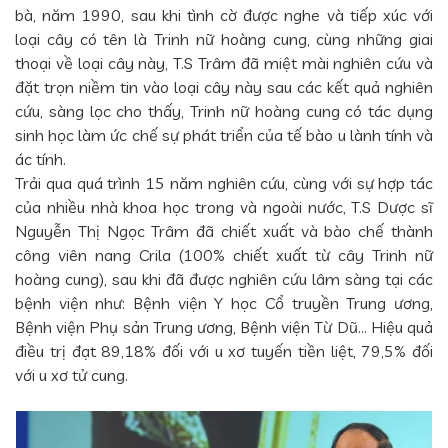
bà, năm 1990, sau khi tình cờ được nghe và tiếp xúc với
loại cây có tên là Trinh nữ hoàng cung, cùng những giai
thoại về loại cây này, T.S Trâm đã miệt mài nghiên cứu và
đặt trọn niềm tin vào loại cây này sau các kết quả nghiên
cứu, sàng lọc cho thấy, Trinh nữ hoàng cung có tác dụng
sinh học làm ức chế sự phát triển của tế bào u lành tính và
ác tính.
Trải qua quá trình 15 năm nghiên cứu, cùng với sự hợp tác
của nhiều nhà khoa học trong và ngoài nước, T.S Dược sĩ
Nguyễn Thị Ngọc Trâm đã chiết xuất và bào chế thành
công viên nang Crila (100% chiết xuất từ cây Trinh nữ
hoàng cung), sau khi đã được nghiên cứu lâm sàng tại các
bệnh viện như: Bệnh viện Y học Cổ truyền Trung ương,
Bệnh viện Phụ sản Trung ương, Bệnh viện Từ Dũ... Hiệu quả
điều trị đạt 89,18% đối với u xơ tuyến tiền liệt, 79,5% đối
với u xơ tử cung.