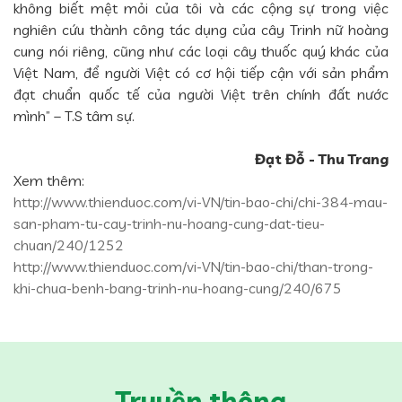
không biết mệt mỏi của tôi và các cộng sự trong việc
nghiên cứu thành công tác dụng của cây Trinh nữ hoàng
cung nói riêng, cũng như các loại cây thuốc quý khác của
Việt Nam, để người Việt có cơ hội tiếp cận với sản phẩm
đạt chuẩn quốc tế của người Việt trên chính đất nước
mình” – T.S tâm sự.
Đạt Đỗ - Thu Trang
Xem thêm:
http://www.thienduoc.com/vi-VN/tin-bao-chi/chi-384-mau-
san-pham-tu-cay-trinh-nu-hoang-cung-dat-tieu-
chuan/240/1252
http://www.thienduoc.com/vi-VN/tin-bao-chi/than-trong-
khi-chua-benh-bang-trinh-nu-hoang-cung/240/675
Truyền thông