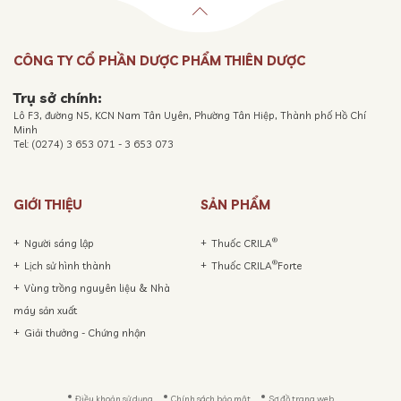
CÔNG TY CỔ PHẦN DƯỢC PHẨM THIÊN DƯỢC
Trụ sở chính:
Lô F3, đường N5, KCN Nam Tân Uyên, Phường Tân Hiệp, Thành phố Hồ Chí
Minh
Tel: (0274) 3 653 071 - 3 653 073
GIỚI THIỆU
SẢN PHẨM
®
Người sáng lập
Thuốc CRILA
®
Lịch sử hình thành
Thuốc CRILA
Forte
Vùng trồng nguyên liệu & Nhà
máy sản xuất
Giải thưởng - Chứng nhận
Điều khoản sử dụng
Chính sách bảo mật
Sơ đồ trang web