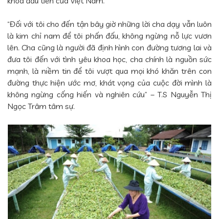
khoa đầu tiên của Việt Nam.
“Đối với tôi cho đến tận bây giờ những lời cha dạy vẫn luôn
là kim chỉ nam để tôi phấn đấu, không ngừng nỗ lực vươn
lên. Cha cũng là người đã định hình con đường tương lai và
đưa tôi đến với tình yêu khoa học, cha chính là nguồn sức
mạnh, là niềm tin để tôi vượt qua mọi khó khăn trên con
đường thực hiện ước mơ, khát vọng của cuộc đời mình là
không ngừng cống hiến và nghiên cứu” – T.S Nguyễn Thị
Ngọc Trâm tâm sự.