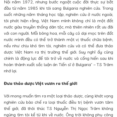
Nội năm 1972, nhưng bước ngoặt cuộc đời thực sự bắt
đầu từ năm 1985 khi tôi sang Bulgaria nghiên cứu. Trong
suốt những năm tháng học tập, nghiên cứu ở nước ngoài,
tôi phát hiện rằng, Việt Nam mình không chỉ là một đất
nước giàu truyền thống dân tộc, mà thiên nhiên rất ưu đãi
với con người. Mỗi bông hoa, mỗi cây cỏ dại mọc trên đất
nước mình đều có thể trở thành một vị thuốc chữa bệnh,
nếu như chịu khó tìm tòi, nghiên cứu và có thể đưa thảo
dược Việt Nam ra thị trường thế giới. Suy nghĩ ấy cũng
chính là động lực để tôi trở về nước và cống hiến sau khi
hoàn thành xuất sắc luận án Tiến sĩ ở Bulgaria” – T.S Trâm
nhớ lại.
Đưa thảo dược Việt vươn ra thế giới
Với mong muốn tìm ra một loại thảo dược, cùng khát vọng
nghiên cứu bào chế ra loại thuốc điều trị bệnh vươn tâm
thế giới, đã thôi thúc T.S Nguyễn Thị Ngọc Trâm không
ngừng tìm tòi kể từ khi về nước. Ông trời không phụ công