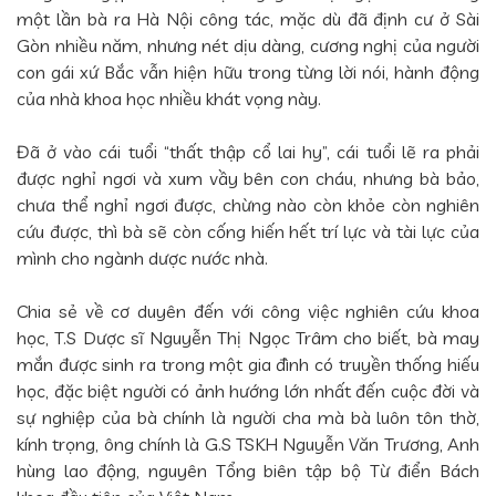
một lần bà ra Hà Nội công tác, mặc dù đã định cư ở Sài
Gòn nhiều năm, nhưng nét dịu dàng, cương nghị của người
con gái xứ Bắc vẫn hiện hữu trong từng lời nói, hành động
của nhà khoa học nhiều khát vọng này.
Đã ở vào cái tuổi “thất thập cổ lai hy”, cái tuổi lẽ ra phải
được nghỉ ngơi và xum vầy bên con cháu, nhưng bà bảo,
chưa thể nghỉ ngơi được, chừng nào còn khỏe còn nghiên
cứu được, thì bà sẽ còn cống hiến hết trí lực và tài lực của
mình cho ngành dược nước nhà.
Chia sẻ về cơ duyên đến với công việc nghiên cứu khoa
học, T.S Dược sĩ Nguyễn Thị Ngọc Trâm cho biết, bà may
mắn được sinh ra trong một gia đình có truyền thống hiếu
học, đặc biệt người có ảnh hướng lớn nhất đến cuộc đời và
sự nghiệp của bà chính là người cha mà bà luôn tôn thờ,
kính trọng, ông chính là G.S TSKH Nguyễn Văn Trương, Anh
hùng lao động, nguyên Tổng biên tập bộ Từ điển Bách