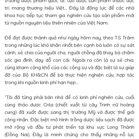
trường dược phẩm quốc tế, tạo được sản phẩm thuốc đặc
trị mang thương hiệu Việt... Đây là động lực để các nhà
khoa học tiếp tục tham gia nghiên cứu tạo sản phẩm mới
từ nguồn nguyên liệu thiên nhiên của Việt Nam.
Để đạt được thành quả như ngày hôm nay, theo T.S Trâm
trong những lúc khó khăn nhất bên cạnh bà luôn có sự sát
cánh, sẻ chia của người cha, người chồng đã thay bà chăm
sóc gia đình, dạy dỗ con cái. Ngoài ra còn là sự sẻ chia,
cùng kham cộng khổ của các cộng sự và đặc biệt là sự giúp
đỡ của Bộ KH&CN để bà thực hiện nghiên cứu, hợp tác
trong khi nguồn kinh phí hạn hẹp…
“Tôi đã từng phải bán nhà để có kinh phí nghiên cứu, cuối
cùng thảo dược Crila (chiết xuất từ cây Trinh nữ hoàng
cung) đã xuất được sang thị trường Mỹ và được thế giới
công nhận. Đặc biệt mô hình trồng dược liệu sạch đã được
mở rộng và đầu tư phát triển tại khu vực Long Thành
(Đồng Nai). Đây là minh chứng cho thấy những nỗ lực