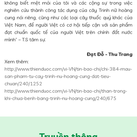
không biết mệt mỏi của tôi và các cộng sự trong việc
nghiên cứu thành công tác dụng của cây Trinh nữ hoàng
cung nói riêng, cũng như các loại cây thuốc quý khác của
Việt Nam, để người Việt có cơ hội tiếp cận với sản phẩm
đạt chuẩn quốc tế của người Việt trên chính đất nước
mình” – T.S tâm sự.
Đạt Đỗ - Thu Trang
Xem thêm:
http://www.thienduoc.com/vi-VN/tin-bao-chi/chi-384-mau-
san-pham-tu-cay-trinh-nu-hoang-cung-dat-tieu-
chuan/240/1252
http://www.thienduoc.com/vi-VN/tin-bao-chi/than-trong-
khi-chua-benh-bang-trinh-nu-hoang-cung/240/675
Truyền thông