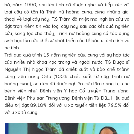
bà, năm 1990, sau khi tình cờ được nghe và tiếp xúc với
loại cây có tên là Trinh nữ hoàng cung, cùng những giai
thoại về loại cây này, T.S Trâm đã miệt mài nghiên cứu và
đặt trọn niềm tin vào loại cây này sau các kết quả nghiên
cứu, sàng lọc cho thấy, Trinh nữ hoàng cung có tác dụng
sinh học làm ức chế sự phát triển của tế bào u lành tính và
ác tính.
Trải qua quá trình 15 năm nghiên cứu, cùng với sự hợp tác
của nhiều nhà khoa học trong và ngoài nước, T.S Dược sĩ
Nguyễn Thị Ngọc Trâm đã chiết xuất và bào chế thành
công viên nang Crila (100% chiết xuất từ cây Trinh nữ
hoàng cung), sau khi đã được nghiên cứu lâm sàng tại các
bệnh viện như: Bệnh viện Y học Cổ truyền Trung ương,
Bệnh viện Phụ sản Trung ương, Bệnh viện Từ Dũ... Hiệu quả
điều trị đạt 89,18% đối với u xơ tuyến tiền liệt, 79,5% đối
với u xơ tử cung.