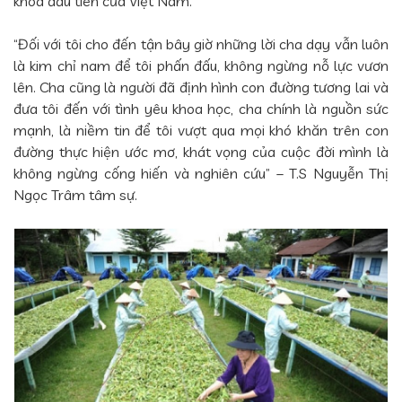
khoa đầu tiên của Việt Nam.
“Đối với tôi cho đến tận bây giờ những lời cha dạy vẫn luôn
là kim chỉ nam để tôi phấn đấu, không ngừng nỗ lực vươn
lên. Cha cũng là người đã định hình con đường tương lai và
đưa tôi đến với tình yêu khoa học, cha chính là nguồn sức
mạnh, là niềm tin để tôi vượt qua mọi khó khăn trên con
đường thực hiện ước mơ, khát vọng của cuộc đời mình là
không ngừng cống hiến và nghiên cứu” – T.S Nguyễn Thị
Ngọc Trâm tâm sự.