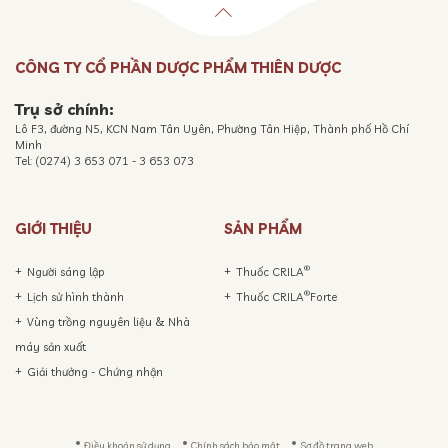
CÔNG TY CỔ PHẦN DƯỢC PHẨM THIÊN DƯỢC
Trụ sở chính:
Lô F3, đường N5, KCN Nam Tân Uyên, Phường Tân Hiệp, Thành phố Hồ Chí
Minh
Tel: (0274) 3 653 071 - 3 653 073
GIỚI THIỆU
SẢN PHẨM
®
Người sáng lập
Thuốc CRILA
®
Lịch sử hình thành
Thuốc CRILA
Forte
Vùng trồng nguyên liệu & Nhà
máy sản xuất
Giải thưởng - Chứng nhận
Điều khoản sử dụng
Chính sách bảo mật
Sơ đồ trang web