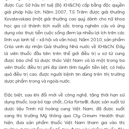
được Cục Sở hữu trí tuệ (Bộ KH&CN) cấp bằng độc quyền
giải pháp hữu ích. Năm 2007, T.S Trâm được giải thưởng
Kovalevskaia (một giải thưởng cao quý dành cho nữ khoa
học gia có thành tích xuất sắc trong nghiên cứu và ứng
dụng vào thực tiễn cuộc sống đem lại nhiều lợi ích trên các
lĩnh vực kinh tế – xã hội và văn hóa). Năm 2010, sản phẩm
Crila vinh dự nhận Giải thưởng Nhà nước về KH&CN. Đây
là viên thuốc đầu tiên trên thế giới điều trị u xơ tử cung
được bào chế từ dược thảo Việt Nam và là một trong ba
viên thuốc điều trị phì đại lành tính tuyến tiền liệt, có hiệu
quả điều trị cao, được người bệnh tin dùng trên thị trường
dược phẩm trong và ngoài nước.
Đặc biệt, sau khi đổi mới về công nghệ, tăng thời hạn sử
dụng thuốc, loại bỏ tạp chất…Crila forte®, được sản xuất từ
dược liệu Trinh nữ hoàng cung Việt Nam, đã được xuất
sang thị trường Mỹ thông qua Cty Crinum Health thực
hiện, đưa sản phẩm thuốc Việt Nam tham gia vào thị