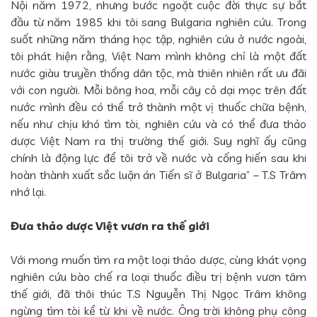
Nội năm 1972, nhưng bước ngoặt cuộc đời thực sự bắt
đầu từ năm 1985 khi tôi sang Bulgaria nghiên cứu. Trong
suốt những năm tháng học tập, nghiên cứu ở nước ngoài,
tôi phát hiện rằng, Việt Nam mình không chỉ là một đất
nước giàu truyền thống dân tộc, mà thiên nhiên rất ưu đãi
với con người. Mỗi bông hoa, mỗi cây cỏ dại mọc trên đất
nước mình đều có thể trở thành một vị thuốc chữa bệnh,
nếu như chịu khó tìm tòi, nghiên cứu và có thể đưa thảo
dược Việt Nam ra thị trường thế giới. Suy nghĩ ấy cũng
chính là động lực để tôi trở về nước và cống hiến sau khi
hoàn thành xuất sắc luận án Tiến sĩ ở Bulgaria” – T.S Trâm
nhớ lại.
Đưa thảo dược Việt vươn ra thế giới
Với mong muốn tìm ra một loại thảo dược, cùng khát vọng
nghiên cứu bào chế ra loại thuốc điều trị bệnh vươn tâm
thế giới, đã thôi thúc T.S Nguyễn Thị Ngọc Trâm không
ngừng tìm tòi kể từ khi về nước. Ông trời không phụ công