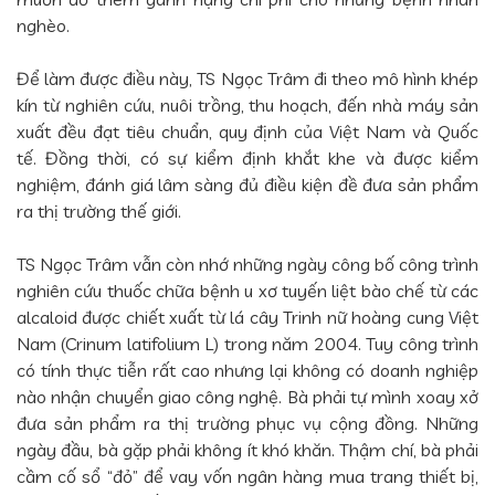
nghèo.
Để làm được điều này, TS Ngọc Trâm đi theo mô hình khép
kín từ nghiên cứu, nuôi trồng, thu hoạch, đến nhà máy sản
xuất đều đạt tiêu chuẩn, quy định của Việt Nam và Quốc
tế. Đồng thời, có sự kiểm định khắt khe và được kiểm
nghiệm, đánh giá lâm sàng đủ điều kiện đề đưa sản phẩm
ra thị trường thế giới.
TS Ngọc Trâm vẫn còn nhớ những ngày công bố công trình
nghiên cứu thuốc chữa bệnh u xơ tuyến liệt bào chế từ các
alcaloid được chiết xuất từ lá cây Trinh nữ hoàng cung Việt
Nam (Crinum latifolium L) trong năm 2004. Tuy công trình
có tính thực tiễn rất cao nhưng lại không có doanh nghiệp
nào nhận chuyển giao công nghệ. Bà phải tự mình xoay xở
đưa sản phẩm ra thị trường phục vụ cộng đồng. Những
ngày đầu, bà gặp phải không ít khó khăn. Thậm chí, bà phải
cầm cố sổ “đỏ” để vay vốn ngân hàng mua trang thiết bị,