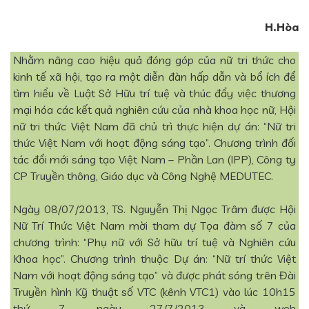
H.Hòa
Nhằm nâng cao hiệu quả đóng góp của nữ tri thức cho
kinh tế xã hội, tạo ra một diễn đàn hấp dẫn và bổ ích để
tìm hiểu về Luật Sở Hữu trí tuệ và thúc đẩy việc thương
mại hóa các kết quả nghiên cứu của nhà khoa học nữ, Hội
nữ tri thức Việt Nam đã chủ trì thực hiện dự án: “Nữ tri
thức Việt Nam với hoạt động sáng tạo”. Chương trình đối
tác đổi mới sáng tạo Việt Nam – Phần Lan (IPP), Công ty
CP Truyền thông, Giáo dục và Công Nghệ MEDUTEC.
Ngày 08/07/2013, TS. Nguyễn Thị Ngọc Trâm được Hội
Nữ Trí Thức Việt Nam mời tham dự Tọa đàm số 7 của
chương trình: “Phụ nữ với Sở hữu trí tuệ và Nghiên cứu
Khoa học”. Chương trình thuộc Dự án: “Nữ trí thức Việt
Nam với hoạt động sáng tạo” và được phát sóng trên Đài
Truyền hình Kỹ thuật số VTC (kênh VTC1) vào lúc 10h15
thứ 7, ngày 27/7/2013 và web