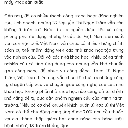
máy móc sản xuất.
Đến nay, đã có nhiều thành công trong hoạt động nghiên
cứu, kinh doanh, nhưng TS Nguyễn Thị Ngọc Trâm vẫn còn
không ít trăn trở. Nước ta có nguồn dược liệu vô cùng
phong phú, đa dạng nhưng thuốc do Việt Nam sản xuất
vẫn còn hạn chế. Việt Nam vẫn chưa có nhiều những chính
sách cụ thể nhằm động viên các nhà khoa học tập trung
vào nghiên cứu. Đối với các nhà khoa học, nhiều công trình
nghiên cứu có tính ứng dụng cao nhưng vẫn khó chuyển
giao công nghệ để phục vụ cộng đồng. Theo TS Ngọc
Trâm, Việt Nam hiện nay vẫn chưa tổ chức ra những công
ty chuyên tiếp xúc và chuyển giao công nghệ của các nhà
khoa học. Không phải nhà khoa học nào cũng đủ tài chính,
khả năng để tự đưa sản phẩm nghiên cứu của mình ra thị
trường. “Nếu có cơ chế khuyến khích, quản lý hợp lý thì Việt
Nam có thể chủ động cung ứng được 70% nhu cầu thuốc,
với giá thành thấp, giảm bớt gánh nặng cho hàng triệu
bệnh nhân”, TS Trâm khẳng định.