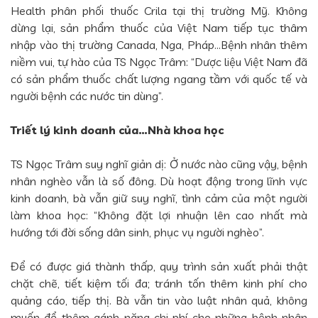
Health phân phối thuốc Crila tại thị trường Mỹ. Không
dừng lại, sản phẩm thuốc của Việt Nam tiếp tục thâm
nhập vào thị trường Canada, Nga, Pháp…Bệnh nhân thêm
niềm vui, tự hào của TS Ngọc Trâm: “Dược liệu Việt Nam đã
có sản phẩm thuốc chất lượng ngang tầm với quốc tế và
người bệnh các nước tin dùng”.
Triết lý kinh doanh của…Nhà khoa học
TS Ngọc Trâm suy nghĩ giản dị: Ở nước nào cũng vậy, bệnh
nhân nghèo vẫn là số đông. Dù hoạt động trong lĩnh vực
kinh doanh, bà vẫn giữ suy nghĩ, tình cảm của một người
làm khoa học: “Không đặt lợi nhuận lên cao nhất mà
hướng tới đời sống dân sinh, phục vụ người nghèo”.
Để có được giá thành thấp, quy trình sản xuất phải thật
chặt chẽ, tiết kiệm tối đa; tránh tốn thêm kinh phí cho
quảng cáo, tiếp thị. Bà vẫn tin vào luật nhân quả, không
muốn đổ thêm gánh nặng chi phí cho những bệnh nhân