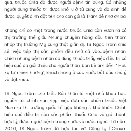
qua, thuốc Crila đã được người bệnh tin dùng. Có những
người dùng thuốc trị được khối u ở tử cung và đã sinh đẻ
được, quyết định đặt tên cho con gái là Trâm để nhớ ơn bà.
Không chỉ có mặt trong nước, thuốc Crila còn vươn ra cả
thị trường thế giới. Những chuyễn hàng đầu tiên thâm
nhập thị trường Mỹ cũng thật giản dị. TS Ngọc Trâm chia
sẻ: Việc tiếp thị sản phẩm đều nhờ cả vào…bệnh nhân.
Chính những bệnh nhân đã dùng thuốc thấy việc điều trị có
hiệu quả đã giới thiệu cho người thân, bạn bè tìm đến. “ Hữu
xạ tự nhiên hương”, khách hàng ở các nước bắt đầu chú ý
và đặt mua.
TS Ngọc Trâm cho biết: Bản thân là một nhà khoa học,
nguồn tài chính hạn hẹp, việc đưa sản phẩm thuốc Việt
Nam ra thị trường quốc tế gặp không ít khó khăn. Chính
hiệu quả điều trị của sản phẩm thuốc Crila và giá thành
hợp lý, được người bệnh trong nước và nước ngoài. Từ năm
2010, TS Ngọc Trâm đã hợp tác với Công ty Crinum