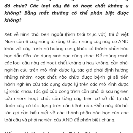
đó chưa? Các loại cây đó có hoạt chất kháng u
không? Bằng mắt thường có thể phân biệt được
không?
Xét về hình thái bên ngoài (hình thái thực vật) thì ở Việt
Nam còn 6 cây náng lá rộng khác, những cây này có AND
khác với cây Trinh nữ hoàng cung, khác cả thành phần hóa
học dẫn đến tác dụng sinh học cũng khác. Để chứng minh
các loại cây này có hoạt chất kháng u hay không, cần phải
nghiên cứu trên mô hình dược lý, tác giả phải định hướng
những nhóm hoạt chất nào chữa được bệnh gì sẽ tiến
hành nghiên cứu tác dụng dược lý trên các mô hình dược
lý khác nhau. Tác giả của công trình cần phải đi sâu nghiên
cứu nhóm hoạt chất của từng cây trên cơ sở đó tự dự
đoán cây có tác dụng trên căn bệnh nào. Điều này đòi hỏi
tác giả cần hiểu biết về các thành phần hóa học của các
loài cây và phải nghiên cứu AND để phân biệt chúng.