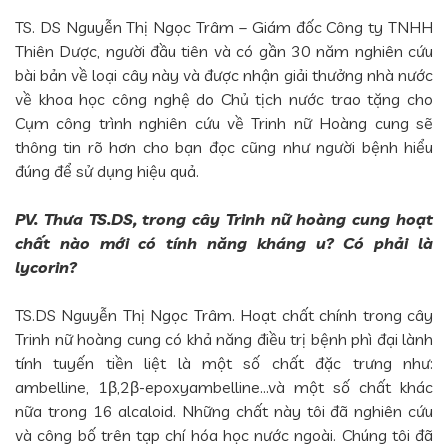
TS. DS Nguyễn Thị Ngọc Trâm – Giám đốc Công ty TNHH
Thiên Dược, người đầu tiên và có gần 30 năm nghiên cứu
bài bản về loại cây này và được nhận giải thưởng nhà nước
về khoa học công nghệ do Chủ tịch nước trao tặng cho
Cụm công trình nghiên cứu về Trinh nữ Hoàng cung sẽ
thông tin rõ hơn cho bạn đọc cũng như người bệnh hiểu
đúng để sử dụng hiệu quả.
PV. Thưa TS.DS, trong cây Trinh nữ hoàng cung hoạt
chất nào mới có tính năng kháng u? Có phải là
lycorin?
TS.DS Nguyễn Thị Ngọc Trâm. Hoạt chất chính trong cây
Trinh nữ hoàng cung có khả năng điều trị bệnh phì đại lành
tính tuyến tiền liệt là một số chất đặc trưng như:
ambelline, 1β,2β-epoxyambelline…và một số chất khác
nữa trong 16 alcaloid. Những chất này tôi đã nghiên cứu
và công bố trên tạp chí hóa học nước ngoài. Chúng tôi đã