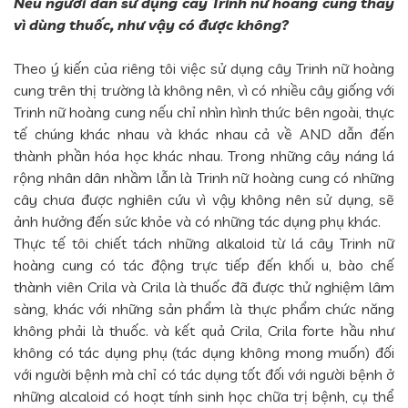
Nếu người dân sử dụng cây Trinh nữ hoàng cung thay
vì dùng thuốc, như vậy có được không?
Theo ý kiến của riêng tôi việc sử dụng cây Trinh nữ hoàng
cung trên thị trường là không nên, vì có nhiều cây giống với
Trinh nữ hoàng cung nếu chỉ nhìn hình thức bên ngoài, thực
tế chúng khác nhau và khác nhau cả về AND dẫn đến
thành phần hóa học khác nhau. Trong những cây náng lá
rộng nhân dân nhầm lẫn là Trinh nữ hoàng cung có những
cây chưa được nghiên cứu vì vậy không nên sử dụng, sẽ
ảnh hưởng đến sức khỏe và có những tác dụng phụ khác.
Thực tế tôi chiết tách những alkaloid từ lá cây Trinh nữ
hoàng cung có tác động trực tiếp đến khối u, bào chế
thành viên Crila và Crila là thuốc đã được thử nghiệm lâm
sàng, khác với những sản phẩm là thực phẩm chức năng
không phải là thuốc. và kết quả Crila, Crila forte hầu như
không có tác dụng phụ (tác dụng không mong muốn) đối
với người bệnh mà chỉ có tác dụng tốt đối với người bệnh ở
những alcaloid có hoạt tính sinh học chữa trị bệnh, cụ thể