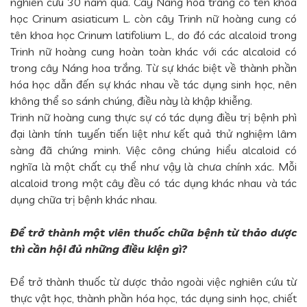
nghiên cứu 30 năm qua. Cây Náng hoa trắng có tên khoa
học Crinum asiaticum L. còn cây Trinh nữ hoàng cung có
tên khoa học Crinum latifolium L., do đó các alcaloid trong
Trinh nữ hoàng cung hoàn toàn khác với các alcaloid có
trong cây Náng hoa trắng. Từ sự khác biệt về thành phần
hóa học dẫn đến sự khác nhau về tác dụng sinh học, nên
không thể so sánh chúng, điều này là khập khiễng.
Trinh nữ hoàng cung thực sự có tác dụng điều trị bệnh phì
đại lành tính tuyến tiến liệt như kết quả thử nghiệm lâm
sàng đã chứng minh. Việc công chúng hiểu alcaloid có
nghĩa là một chất cụ thể như vậy là chưa chính xác. Mỗi
alcaloid trong một cây đều có tác dụng khác nhau và tác
dụng chữa trị bệnh khác nhau.
Để trở thành một viên thuốc chữa bệnh từ thảo dược
thì cần hội đủ những điều kiện gì?
Để trở thành thuốc từ dược thảo ngoài việc nghiên cứu từ
thực vật học, thành phần hóa học, tác dụng sinh học, chiết