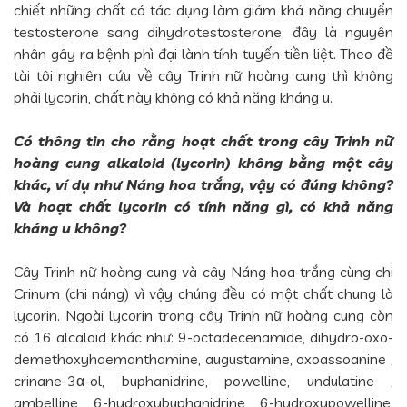
chiết những chất có tác dụng làm giảm khả năng chuyển
testosterone sang dihydrotestosterone, đây là nguyên
nhân gây ra bệnh phì đại lành tính tuyến tiền liệt. Theo đề
tài tôi nghiên cứu về cây Trinh nữ hoàng cung thì không
phải lycorin, chất này không có khả năng kháng u.
Có thông tin cho rằng hoạt chất trong cây Trinh nữ
hoàng cung alkaloid (lycorin) không bằng một cây
khác, ví dụ như Náng hoa trắng, vậy có đúng không?
Và hoạt chất lycorin có tính năng gì, có khả năng
kháng u không?
Cây Trinh nữ hoàng cung và cây Náng hoa trắng cùng chi
Crinum (chi náng) vì vậy chúng đều có một chất chung là
lycorin. Ngoài lycorin trong cây Trinh nữ hoàng cung còn
có 16 alcaloid khác như: 9-octadecenamide, dihydro-oxo-
demethoxyhaemanthamine, augustamine, oxoassoanine ,
crinane-3α-ol, buphanidrine, powelline, undulatine ,
ambelline, 6-hydroxybuphanidrine, 6-hydroxypowelline,