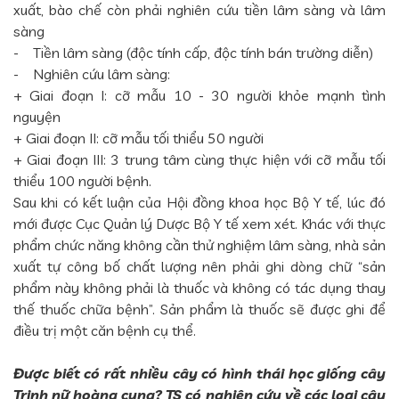
xuất, bào chế còn phải nghiên cứu tiền lâm sàng và lâm
sàng
- Tiền lâm sàng (độc tính cấp, độc tính bán trường diễn)
- Nghiên cứu lâm sàng:
+ Giai đoạn I: cỡ mẫu 10 - 30 người khỏe mạnh tình
nguyện
+ Giai đoạn II: cỡ mẫu tối thiểu 50 người
+ Giai đoạn III: 3 trung tâm cùng thực hiện với cỡ mẫu tối
thiểu 100 người bệnh.
Sau khi có kết luận của Hội đồng khoa học Bộ Y tế, lúc đó
mới được Cục Quản lý Dược Bộ Y tế xem xét. Khác với thực
phẩm chức năng không cần thử nghiệm lâm sàng, nhà sản
xuất tự công bố chất lượng nên phải ghi dòng chữ “sản
phẩm này không phải là thuốc và không có tác dụng thay
thế thuốc chữa bệnh”. Sản phẩm là thuốc sẽ được ghi để
điều trị một căn bệnh cụ thể.
Được biết có rất nhiều cây có hình thái học giống cây
Trinh nữ hoàng cung? TS có nghiên cứu về các loại cây