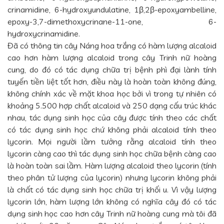
crinamidine, 6-hydroxyundulatine, 1β,2β-epoxyambelline,
epoxy-3,7-dimethoxycrinane-11-one, 6-
hydroxycrinamidine.
Đã có thông tin cây Náng hoa trắng có hàm lượng alcaloid
cao hơn hàm lượng alcaloid trong cây Trinh nữ hoàng
cung, do đó có tác dụng chữa trị bệnh phì đại lành tính
tuyến tiền liệt tốt hơn, điều này là hoàn toàn không đúng,
không chính xác về mặt khoa học bởi vì trong tự nhiên có
khoảng 5.500 hợp chất alcaloid và 250 dạng cấu trúc khác
nhau, tác dụng sinh học của cây được tính theo các chất
có tác dụng sinh học chứ không phải alcaloid tính theo
lycorin. Mọi người lầm tưởng rằng alcaloid tính theo
lycorin càng cao thì tác dụng sinh học chữa bệnh càng cao
là hoàn toàn sai lầm. Hàm lượng alcaloid theo lycorin (tính
theo phân tử lượng của lycorin) nhưng lycorin không phải
là chất có tác dụng sinh học chữa trị khối u. Vì vậy lượng
lycorin lớn, hàm lượng lớn không có nghĩa cây đó có tác
dụng sinh học cao hơn cây Trinh nữ hoàng cung mà tôi đã