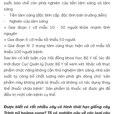
xuất, bào chế còn phải nghiên cứu tiền lâm sàng và lâm
sàng
- Tiền lâm sàng (độc tính cấp, độc tính bán trường diễn)
- Nghiên cứu lâm sàng:
+ Giai đoạn I: cỡ mẫu 10 - 30 người khỏe mạnh tình
nguyện
+ Giai đoạn II: cỡ mẫu tối thiểu 50 người
+ Giai đoạn III: 3 trung tâm cùng thực hiện với cỡ mẫu tối
thiểu 100 người bệnh.
Sau khi có kết luận của Hội đồng khoa học Bộ Y tế, lúc đó
mới được Cục Quản lý Dược Bộ Y tế xem xét. Khác với thực
phẩm chức năng không cần thử nghiệm lâm sàng, nhà sản
xuất tự công bố chất lượng nên phải ghi dòng chữ “sản
phẩm này không phải là thuốc và không có tác dụng thay
thế thuốc chữa bệnh”. Sản phẩm là thuốc sẽ được ghi để
điều trị một căn bệnh cụ thể.
Được biết có rất nhiều cây có hình thái học giống cây
Trinh nữ hoàng cung? TS có nghiên cứu về các loại cây