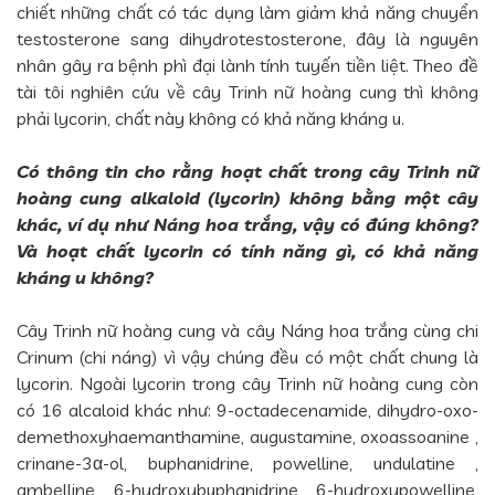
chiết những chất có tác dụng làm giảm khả năng chuyển
testosterone sang dihydrotestosterone, đây là nguyên
nhân gây ra bệnh phì đại lành tính tuyến tiền liệt. Theo đề
tài tôi nghiên cứu về cây Trinh nữ hoàng cung thì không
phải lycorin, chất này không có khả năng kháng u.
Có thông tin cho rằng hoạt chất trong cây Trinh nữ
hoàng cung alkaloid (lycorin) không bằng một cây
khác, ví dụ như Náng hoa trắng, vậy có đúng không?
Và hoạt chất lycorin có tính năng gì, có khả năng
kháng u không?
Cây Trinh nữ hoàng cung và cây Náng hoa trắng cùng chi
Crinum (chi náng) vì vậy chúng đều có một chất chung là
lycorin. Ngoài lycorin trong cây Trinh nữ hoàng cung còn
có 16 alcaloid khác như: 9-octadecenamide, dihydro-oxo-
demethoxyhaemanthamine, augustamine, oxoassoanine ,
crinane-3α-ol, buphanidrine, powelline, undulatine ,
ambelline, 6-hydroxybuphanidrine, 6-hydroxypowelline,