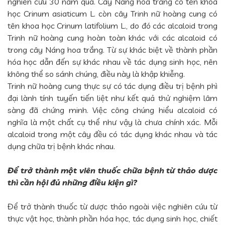
nghiên cứu 30 năm qua. Cây Náng hoa trắng có tên khoa
học Crinum asiaticum L. còn cây Trinh nữ hoàng cung có
tên khoa học Crinum latifolium L., do đó các alcaloid trong
Trinh nữ hoàng cung hoàn toàn khác với các alcaloid có
trong cây Náng hoa trắng. Từ sự khác biệt về thành phần
hóa học dẫn đến sự khác nhau về tác dụng sinh học, nên
không thể so sánh chúng, điều này là khập khiễng.
Trinh nữ hoàng cung thực sự có tác dụng điều trị bệnh phì
đại lành tính tuyến tiến liệt như kết quả thử nghiệm lâm
sàng đã chứng minh. Việc công chúng hiểu alcaloid có
nghĩa là một chất cụ thể như vậy là chưa chính xác. Mỗi
alcaloid trong một cây đều có tác dụng khác nhau và tác
dụng chữa trị bệnh khác nhau.
Để trở thành một viên thuốc chữa bệnh từ thảo dược
thì cần hội đủ những điều kiện gì?
Để trở thành thuốc từ dược thảo ngoài việc nghiên cứu từ
thực vật học, thành phần hóa học, tác dụng sinh học, chiết