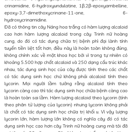
crinamidine, 6-hydroxyundulatine, 1β,2β-epoxyambelline,
epoxy-3,7-dimethoxycrinane-11-one, 6-
hydroxycrinamidine.
Đã có thông tin cây Náng hoa trắng có hàm lượng alcaloid
cao hơn hàm lượng alcaloid trong cây Trinh nữ hoàng
cung, do đó có tác dụng chữa trị bệnh phì đại lành tính
tuyến tiền liệt tốt hơn, điều này là hoàn toàn không đúng,
không chính xác về mặt khoa học bởi vì trong tự nhiên có
khoảng 5.500 hợp chất alcaloid và 250 dạng cấu trúc khác
nhau, tác dụng sinh học của cây được tính theo các chất
có tác dụng sinh học chứ không phải alcaloid tính theo
lycorin. Mọi người lầm tưởng rằng alcaloid tính theo
lycorin càng cao thì tác dụng sinh học chữa bệnh càng cao
là hoàn toàn sai lầm. Hàm lượng alcaloid theo lycorin (tính
theo phân tử lượng của lycorin) nhưng lycorin không phải
là chất có tác dụng sinh học chữa trị khối u. Vì vậy lượng
lycorin lớn, hàm lượng lớn không có nghĩa cây đó có tác
dụng sinh học cao hơn cây Trinh nữ hoàng cung mà tôi đã