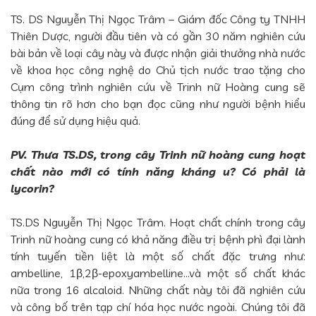
TS. DS Nguyễn Thị Ngọc Trâm – Giám đốc Công ty TNHH
Thiên Dược, người đầu tiên và có gần 30 năm nghiên cứu
bài bản về loại cây này và được nhận giải thưởng nhà nước
về khoa học công nghệ do Chủ tịch nước trao tặng cho
Cụm công trình nghiên cứu về Trinh nữ Hoàng cung sẽ
thông tin rõ hơn cho bạn đọc cũng như người bệnh hiểu
đúng để sử dụng hiệu quả.
PV. Thưa TS.DS, trong cây Trinh nữ hoàng cung hoạt
chất nào mới có tính năng kháng u? Có phải là
lycorin?
TS.DS Nguyễn Thị Ngọc Trâm. Hoạt chất chính trong cây
Trinh nữ hoàng cung có khả năng điều trị bệnh phì đại lành
tính tuyến tiền liệt là một số chất đặc trưng như:
ambelline, 1β,2β-epoxyambelline…và một số chất khác
nữa trong 16 alcaloid. Những chất này tôi đã nghiên cứu
và công bố trên tạp chí hóa học nước ngoài. Chúng tôi đã