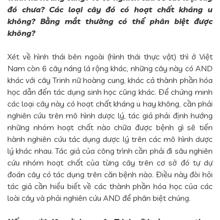
đó chưa? Các loại cây đó có hoạt chất kháng u
không? Bằng mắt thường có thể phân biệt được
không?
Xét về hình thái bên ngoài (hình thái thực vật) thì ở Việt
Nam còn 6 cây náng lá rộng khác, những cây này có AND
khác với cây Trinh nữ hoàng cung, khác cả thành phần hóa
học dẫn đến tác dụng sinh học cũng khác. Để chứng minh
các loại cây này có hoạt chất kháng u hay không, cần phải
nghiên cứu trên mô hình dược lý, tác giả phải định hướng
những nhóm hoạt chất nào chữa được bệnh gì sẽ tiến
hành nghiên cứu tác dụng dược lý trên các mô hình dược
lý khác nhau. Tác giả của công trình cần phải đi sâu nghiên
cứu nhóm hoạt chất của từng cây trên cơ sở đó tự dự
đoán cây có tác dụng trên căn bệnh nào. Điều này đòi hỏi
tác giả cần hiểu biết về các thành phần hóa học của các
loài cây và phải nghiên cứu AND để phân biệt chúng.