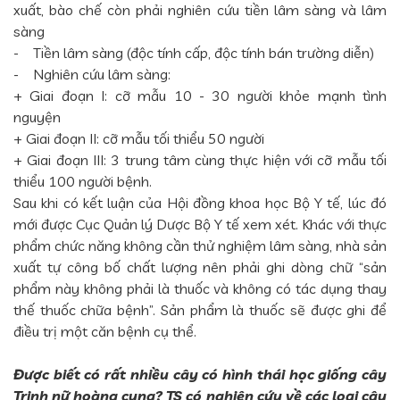
xuất, bào chế còn phải nghiên cứu tiền lâm sàng và lâm
sàng
- Tiền lâm sàng (độc tính cấp, độc tính bán trường diễn)
- Nghiên cứu lâm sàng:
+ Giai đoạn I: cỡ mẫu 10 - 30 người khỏe mạnh tình
nguyện
+ Giai đoạn II: cỡ mẫu tối thiểu 50 người
+ Giai đoạn III: 3 trung tâm cùng thực hiện với cỡ mẫu tối
thiểu 100 người bệnh.
Sau khi có kết luận của Hội đồng khoa học Bộ Y tế, lúc đó
mới được Cục Quản lý Dược Bộ Y tế xem xét. Khác với thực
phẩm chức năng không cần thử nghiệm lâm sàng, nhà sản
xuất tự công bố chất lượng nên phải ghi dòng chữ “sản
phẩm này không phải là thuốc và không có tác dụng thay
thế thuốc chữa bệnh”. Sản phẩm là thuốc sẽ được ghi để
điều trị một căn bệnh cụ thể.
Được biết có rất nhiều cây có hình thái học giống cây
Trinh nữ hoàng cung? TS có nghiên cứu về các loại cây