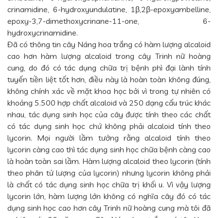
crinamidine, 6-hydroxyundulatine, 1β,2β-epoxyambelline,
epoxy-3,7-dimethoxycrinane-11-one, 6-
hydroxycrinamidine.
Đã có thông tin cây Náng hoa trắng có hàm lượng alcaloid
cao hơn hàm lượng alcaloid trong cây Trinh nữ hoàng
cung, do đó có tác dụng chữa trị bệnh phì đại lành tính
tuyến tiền liệt tốt hơn, điều này là hoàn toàn không đúng,
không chính xác về mặt khoa học bởi vì trong tự nhiên có
khoảng 5.500 hợp chất alcaloid và 250 dạng cấu trúc khác
nhau, tác dụng sinh học của cây được tính theo các chất
có tác dụng sinh học chứ không phải alcaloid tính theo
lycorin. Mọi người lầm tưởng rằng alcaloid tính theo
lycorin càng cao thì tác dụng sinh học chữa bệnh càng cao
là hoàn toàn sai lầm. Hàm lượng alcaloid theo lycorin (tính
theo phân tử lượng của lycorin) nhưng lycorin không phải
là chất có tác dụng sinh học chữa trị khối u. Vì vậy lượng
lycorin lớn, hàm lượng lớn không có nghĩa cây đó có tác
dụng sinh học cao hơn cây Trinh nữ hoàng cung mà tôi đã