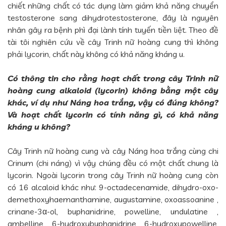
chiết những chất có tác dụng làm giảm khả năng chuyển
testosterone sang dihydrotestosterone, đây là nguyên
nhân gây ra bệnh phì đại lành tính tuyến tiền liệt. Theo đề
tài tôi nghiên cứu về cây Trinh nữ hoàng cung thì không
phải lycorin, chất này không có khả năng kháng u.
Có thông tin cho rằng hoạt chất trong cây Trinh nữ
hoàng cung alkaloid (lycorin) không bằng một cây
khác, ví dụ như Náng hoa trắng, vậy có đúng không?
Và hoạt chất lycorin có tính năng gì, có khả năng
kháng u không?
Cây Trinh nữ hoàng cung và cây Náng hoa trắng cùng chi
Crinum (chi náng) vì vậy chúng đều có một chất chung là
lycorin. Ngoài lycorin trong cây Trinh nữ hoàng cung còn
có 16 alcaloid khác như: 9-octadecenamide, dihydro-oxo-
demethoxyhaemanthamine, augustamine, oxoassoanine ,
crinane-3α-ol, buphanidrine, powelline, undulatine ,
ambelline, 6-hydroxybuphanidrine, 6-hydroxypowelline,