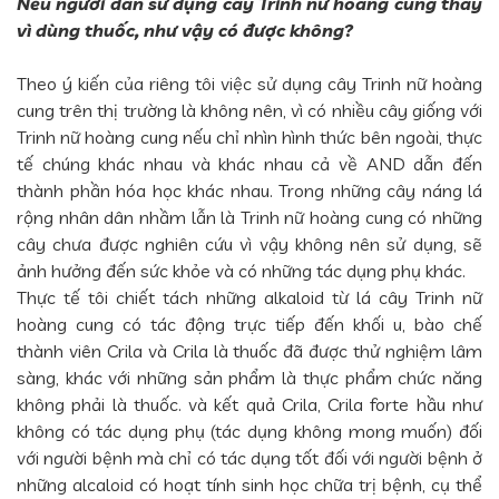
Nếu người dân sử dụng cây Trinh nữ hoàng cung thay
vì dùng thuốc, như vậy có được không?
Theo ý kiến của riêng tôi việc sử dụng cây Trinh nữ hoàng
cung trên thị trường là không nên, vì có nhiều cây giống với
Trinh nữ hoàng cung nếu chỉ nhìn hình thức bên ngoài, thực
tế chúng khác nhau và khác nhau cả về AND dẫn đến
thành phần hóa học khác nhau. Trong những cây náng lá
rộng nhân dân nhầm lẫn là Trinh nữ hoàng cung có những
cây chưa được nghiên cứu vì vậy không nên sử dụng, sẽ
ảnh hưởng đến sức khỏe và có những tác dụng phụ khác.
Thực tế tôi chiết tách những alkaloid từ lá cây Trinh nữ
hoàng cung có tác động trực tiếp đến khối u, bào chế
thành viên Crila và Crila là thuốc đã được thử nghiệm lâm
sàng, khác với những sản phẩm là thực phẩm chức năng
không phải là thuốc. và kết quả Crila, Crila forte hầu như
không có tác dụng phụ (tác dụng không mong muốn) đối
với người bệnh mà chỉ có tác dụng tốt đối với người bệnh ở
những alcaloid có hoạt tính sinh học chữa trị bệnh, cụ thể