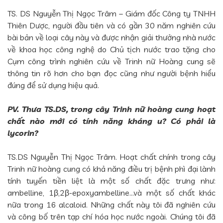
TS. DS Nguyễn Thị Ngọc Trâm – Giám đốc Công ty TNHH
Thiên Dược, người đầu tiên và có gần 30 năm nghiên cứu
bài bản về loại cây này và được nhận giải thưởng nhà nước
về khoa học công nghệ do Chủ tịch nước trao tặng cho
Cụm công trình nghiên cứu về Trinh nữ Hoàng cung sẽ
thông tin rõ hơn cho bạn đọc cũng như người bệnh hiểu
đúng để sử dụng hiệu quả.
PV. Thưa TS.DS, trong cây Trinh nữ hoàng cung hoạt
chất nào mới có tính năng kháng u? Có phải là
lycorin?
TS.DS Nguyễn Thị Ngọc Trâm. Hoạt chất chính trong cây
Trinh nữ hoàng cung có khả năng điều trị bệnh phì đại lành
tính tuyến tiền liệt là một số chất đặc trưng như:
ambelline, 1β,2β-epoxyambelline…và một số chất khác
nữa trong 16 alcaloid. Những chất này tôi đã nghiên cứu
và công bố trên tạp chí hóa học nước ngoài. Chúng tôi đã