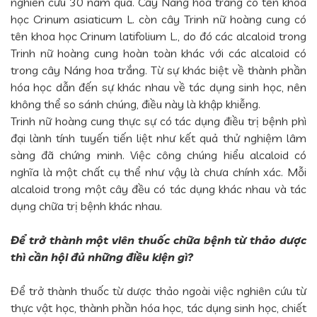
nghiên cứu 30 năm qua. Cây Náng hoa trắng có tên khoa
học Crinum asiaticum L. còn cây Trinh nữ hoàng cung có
tên khoa học Crinum latifolium L., do đó các alcaloid trong
Trinh nữ hoàng cung hoàn toàn khác với các alcaloid có
trong cây Náng hoa trắng. Từ sự khác biệt về thành phần
hóa học dẫn đến sự khác nhau về tác dụng sinh học, nên
không thể so sánh chúng, điều này là khập khiễng.
Trinh nữ hoàng cung thực sự có tác dụng điều trị bệnh phì
đại lành tính tuyến tiến liệt như kết quả thử nghiệm lâm
sàng đã chứng minh. Việc công chúng hiểu alcaloid có
nghĩa là một chất cụ thể như vậy là chưa chính xác. Mỗi
alcaloid trong một cây đều có tác dụng khác nhau và tác
dụng chữa trị bệnh khác nhau.
Để trở thành một viên thuốc chữa bệnh từ thảo dược
thì cần hội đủ những điều kiện gì?
Để trở thành thuốc từ dược thảo ngoài việc nghiên cứu từ
thực vật học, thành phần hóa học, tác dụng sinh học, chiết