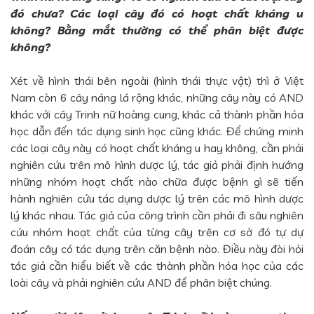
đó chưa? Các loại cây đó có hoạt chất kháng u
không? Bằng mắt thường có thể phân biệt được
không?
Xét về hình thái bên ngoài (hình thái thực vật) thì ở Việt
Nam còn 6 cây náng lá rộng khác, những cây này có AND
khác với cây Trinh nữ hoàng cung, khác cả thành phần hóa
học dẫn đến tác dụng sinh học cũng khác. Để chứng minh
các loại cây này có hoạt chất kháng u hay không, cần phải
nghiên cứu trên mô hình dược lý, tác giả phải định hướng
những nhóm hoạt chất nào chữa được bệnh gì sẽ tiến
hành nghiên cứu tác dụng dược lý trên các mô hình dược
lý khác nhau. Tác giả của công trình cần phải đi sâu nghiên
cứu nhóm hoạt chất của từng cây trên cơ sở đó tự dự
đoán cây có tác dụng trên căn bệnh nào. Điều này đòi hỏi
tác giả cần hiểu biết về các thành phần hóa học của các
loài cây và phải nghiên cứu AND để phân biệt chúng.