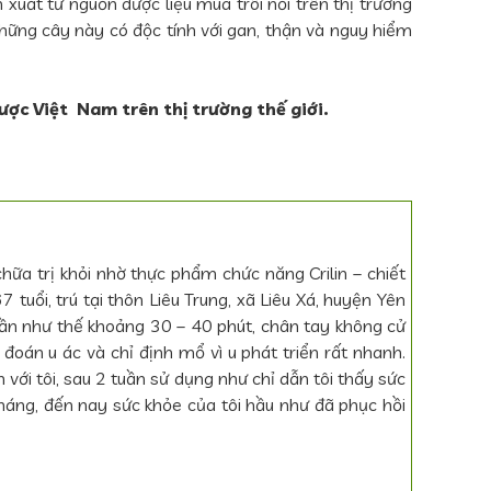
uất từ nguồn dược liệu mua trôi nổi trên thị trường
ững cây này có độc tính với gan, thận và nguy hiểm
ược Việt Nam trên thị trường thế giới.
a trị khỏi nhờ thực phẩm chức năng Crilin – chiết
uổi, trú tại thôn Liêu Trung, xã Liêu Xá, huyện Yên
 lần như thế khoảng 30 – 40 phút, chân tay không cử
đoán u ác và chỉ định mổ vì u phát triển rất nhanh.
với tôi, sau 2 tuần sử dụng như chỉ dẫn tôi thấy sức
tháng, đến nay sức khỏe của tôi hầu như đã phục hồi