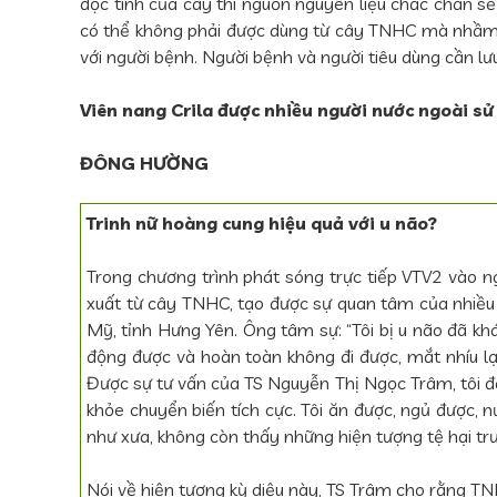
độc tính của cây thì nguồn nguyên liệu chắc chắn s
có thể không phải được dùng từ cây TNHC mà nhầm l
với người bệnh. Người bệnh và người tiêu dùng cần l
Viên nang Crila được nhiều người nước ngoài sử
ĐÔNG HƯỜNG
Trinh nữ hoàng cung hiệu quả với u não?
Trong chương trình phát sóng trực tiếp VTV2 vào 
xuất từ cây TNHC, tạo được sự quan tâm của nhiều n
Mỹ, tỉnh Hưng Yên. Ông tâm sự: “Tôi bị u não đã kh
động được và hoàn toàn không đi được, mắt nhíu lại
Được sự tư vấn của TS Nguyễn Thị Ngọc Trâm, tôi đã 
khỏe chuyển biến tích cực. Tôi ăn được, ngủ được, 
như xưa, không còn thấy những hiện tượng tệ hại trư
Nói về hiện tượng kỳ diệu này, TS Trâm cho rằng TN