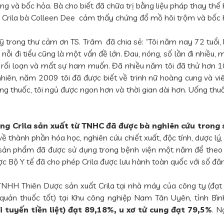
g và bốc hỏa. Bà cho biết đã chữa trị bằng liệu pháp thay thế 
 Crila bà Colleen Dee cảm thấy chứng đổ mồ hôi trộm và bốc hỏ
ỹ trong thư cảm ơn TS. Trâm đã chia sẻ: “Tôi năm nay 72 tuổi, b
n nỗi đi tiểu cũng là một vấn đề lớn. Đau, nóng, số lần đi nhiều
rối loạn và mất sự ham muốn. Đã nhiều năm tôi đã thử hơn 100 
iên, năm 2009 tôi đã được biết về trinh nữ hoàng cung và viên 
dùng thuốc, tôi ngủ được ngon hơn và thời gian dài hơn. Uống thuố
ang Crila sản xuất từ TNHC đã được bà nghiên cứu trong
ề thành phần hóa học, nghiên cứu chiết xuất, độc tính, dược lý
, sản phẩm đã được sử dụng trong bệnh viện một năm để theo 
ợc Bộ Y tế đã cho phép Crila được lưu hành toàn quốc với số đ
NHH Thiên Dược sản xuất Crila tại nhà máy của công ty (đạt 
quản thuốc tốt) tại Khu công nghiệp Nam Tân Uyên, tỉnh Bì
i tuyến tiền liệt) đạt 89,18%, u xơ tử cung đạt 79,5%
. N