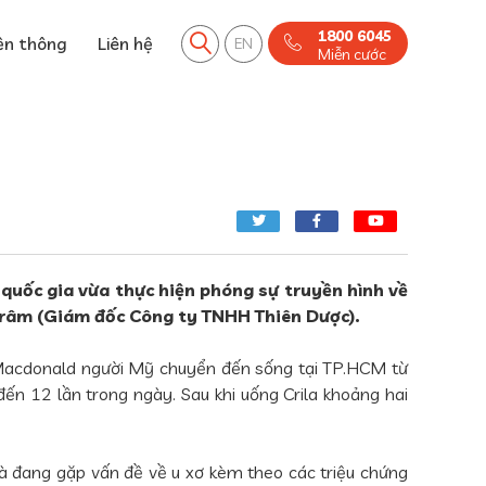
1800 6045
ền thông
Liên hệ
EN
Miễn cước
 quốc gia vừa thực hiện phóng sự truyền hình về
Trâm (Giám đốc Công ty TNHH Thiên Dược).
la Macdonald người Mỹ chuyển đến sống tại TP.HCM từ
ến 12 lần trong ngày. Sau khi uống Crila khoảng hai
à đang gặp vấn đề về u xơ kèm theo các triệu chứng