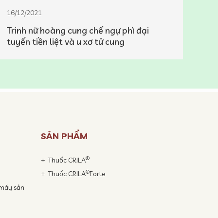
16/12/2021
02/
Trinh nữ hoàng cung chế ngự phì đại
Cú 
tuyến tiền liệt và u xơ tử cung
vươ
SẢN PHẨM
®
Thuốc CRILA
®
Thuốc CRILA
Forte
 máy sản