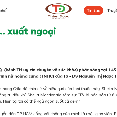
phối
Tin tức
Truy
.. xuất ngoại
 (kênh TH uy tín chuyên về sức khỏe) phát sóng tại 145
rinh nữ hoàng cung (TNHC) của TS - DS Nguyễn Thị Ngọc 
n nang Crila đã chia sẻ về hiệu quả của loại thuốc này. Shei
 ty dầu khí. Sheila Macdonald tâm sự: “Tôi bị bốc hỏa từ 6 đ
. Hiện tại tôi có thể ngủ ngon suốt cả đêm”.
uyển đến TP.HCM sống với chồng của mình là một giáo viên. B