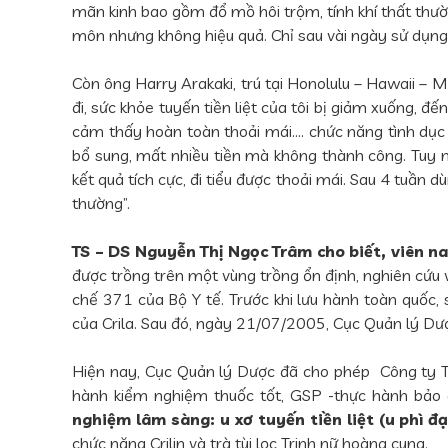
mãn kinh bao gồm đổ mồ hôi trộm, tính khí thất thườn
môn nhưng không hiệu quả. Chỉ sau vài ngày sử dụng
Còn ông Harry Arakaki, trú tại Honolulu – Hawaii – M
đi, sức khỏe tuyến tiền liệt của tôi bị giảm xuống, đế
cảm thấy hoàn toàn thoải mái…. chức năng tình dục 
bổ sung, mất nhiều tiền mà không thành công. Tuy nh
kết quả tích cực, đi tiểu được thoải mái. Sau 4 tuần 
thường”.
TS – DS Nguyễn Thị Ngọc Trâm cho biết, viên n
được trồng trên một vùng trồng ổn định, nghiên cứu v
chế 371 của Bộ Y tế. Trước khi lưu hành toàn quốc
của Crila. Sau đó, ngày 21/07/2005, Cục Quản lý Dư
Hiện nay, Cục Quản lý Dược đã cho phép Công ty T
hành kiểm nghiệm thuốc tốt, GSP -thực hành bảo 
nghiệm lâm sàng: u xơ tuyến tiền liệt (u phì đạ
chức năng Crilin và trà tùi lọc Trinh nữ hoàng cung.