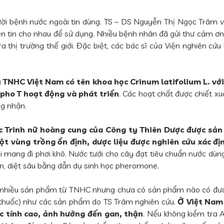
gười bệnh nước ngoài tin dùng. TS – DS Nguyễn Thị Ngọc Trâm 
yền tin cho nhau để sử dụng. Nhiều bệnh nhân đã gửi thư cảm 
thị trường thế giới. Đặc biệt, các bác sĩ của Viện nghiên cứu
y TNHC Việt Nam có tên khoa học Crinum latifolium L. vớ
mpho T hoạt động và phát triển
. Các hoạt chất được chiết x
g nhận.
 lọc Trinh nữ hoàng cung của Công ty Thiên Dược được s
vùng trồng ổn định, dược liệu được nghiên cứu xác địn
hi mang đi phơi khô. Nước tưới cho cây đạt tiêu chuẩn nước dù
n, diệt sâu bằng dẫn dụ sinh học pheromone.
có nhiều sản phẩm từ TNHC nhưng chưa có sản phẩm nào có được
h thuốc) như các sản phẩm do TS Trâm nghiên cứu.
Ở Việt Nam 
c tính cao, ảnh hưởng đến gan, thận
. Nếu không kiểm tra 