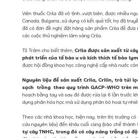
Viên thuốc Crila đã vô tình…vượt biên, được nhiều n
Canada, Bulgaria…sử dụng có kết quả tốt, họ đã tru
đã có đơn đề nghị đặt hàng sản phẩm Crila để đưa ra 
các cuộc thử nghiệm lâm sàng Crila.
TS Trâm cho biết thêm,
Crila được sản xuất từ câ
phát triển của tế bào u và kích thích tế bào ly
được hội đồng khoa học công nghệ cấp nhà nước côn
Nguyên liệu để sản xuất Crila, Crilin, trà túi
sạch trồng theo quy trình GACP-WHO trên một 
hoạch bằng tay và sau đó được rửa lại 6 lần trước k
dụng phân hóa học mà sử dụng phân bò hoai tự nhiê
Theo các nhà khoa học, hiện nay, trên thị trường 
cứu nguyên liệu) đến khâu cuối cùng (bào chế thàn
tự cây TNHC, trong đó có cây náng trắng có độ