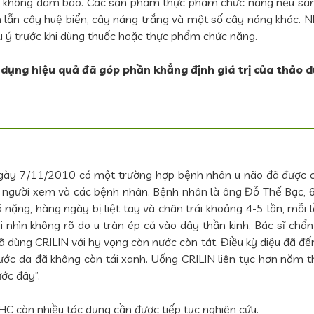
ẽ không đảm bảo. Các sản phẩm thực phẩm chức năng nếu sản x
ẫn cây huệ biển, cây náng trắng và một số cây náng khác. Nh
ưu ý trước khi dùng thuốc hoặc thực phẩm chức năng.
 dụng hiệu quả đã góp phần khẳng định giá trị của thảo d
ngày 7/11/2010 có một trường hợp bệnh nhân u não đã được chữ
gười xem và các bệnh nhân. Bệnh nhân là ông Đỗ Thế Bạc, 67 t
á nặng, hàng ngày bị liệt tay và chân trái khoảng 4-5 lần, mỗi
 nhìn không rõ do u tràn ép cả vào dây thần kinh. Bác sĩ chẩn 
dùng CRILIN với hy vọng còn nước còn tát. Điều kỳ diệu đã đến 
nước da đã không còn tái xanh. Uống CRILIN liên tục hơn năm 
ớc đây”.
HC còn nhiều tác dụng cần được tiếp tục nghiên cứu.