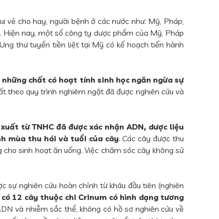
vui vẻ cho hay, người bệnh ở các nước như: Mỹ, Pháp,
ơn. Hiện nay, một số công ty dược phẩm của Mỹ, Pháp
 Ung thư tuyến tiền liệt tại Mỹ có kế hoạch tiến hành
i những chất có hoạt tính sinh học ngăn ngừa sự
uất theo quy trình nghiêm ngặt đã được nghiên cứu và
ản xuất từ TNHC đã được xác nhận ADN, dược liệu
h mùa thu hái và tuổi của cây
. Các cây được thu
ng cho sinh hoạt ăn uống. Việc chăm sóc cây không sử
 sự nghiên cứu hoàn chỉnh từ khâu đầu tiên (nghiên
có 12 cây thuộc chi Crinum có hình dạng tương
ADN và nhiễm sắc thể, không có hồ sơ nghiên cứu về