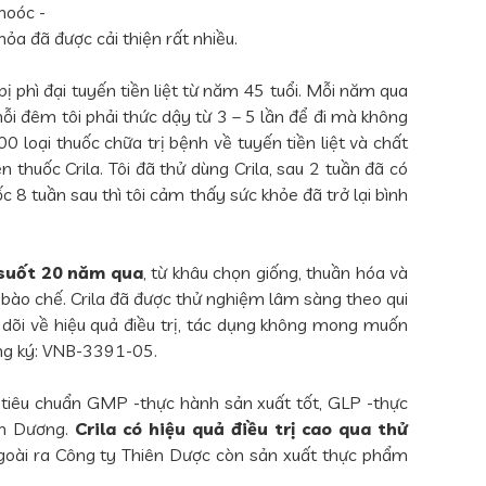
hoóc -
a đã được cải thiện rất nhiều.
ị phì đại tuyến tiền liệt từ năm 45 tuổi. Mỗi năm qua
, mỗi đêm tôi phải thức dậy từ 3 – 5 lần để đi mà không
loại thuốc chữa trị bệnh về tuyến tiền liệt và chất
thuốc Crila. Tôi đã thử dùng Crila, sau 2 tuần đã có
c 8 tuần sau thì tôi cảm thấy sức khỏe đã trở lại bình
 suốt 20 năm qua
, từ khâu chọn giống, thuần hóa và
, bào chế. Crila đã được thử nghiệm lâm sàng theo qui
dõi về hiệu quả điều trị, tác dụng không mong muốn
ăng ký: VNB-3391-05.
tiêu chuẩn GMP -thực hành sản xuất tốt, GLP -thực
nh Dương.
Crila có hiệu quả điều trị cao qua thử
goài ra Công ty Thiên Dược còn sản xuất thực phẩm