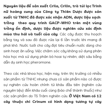
Nguyên liệu để sản xuất Crila, Crilin, trà túi lọc Trinh
nữ hoàng cung của Công ty Thiên Dược được sản
xuất từ TNHC đã được xác nhận ADN, dược liệu sạch
trồng theo quy trình GACP-WHO trên một vùng
trồng ổn định, dược liệu được nghiên cứu xác định
mùa thu hái và tuổi của cây
. Các cây được thu hoạch
bằng tay và sau đó được rửa lại 6 lần trước khi mang đi
phơi khô. Nước tưới cho cây đạt tiêu chuẩn nước dùng cho
sinh hoạt ăn uống. Việc chăm sóc cây không sử dụng phân
hóa học mà sử dụng phân bò hoai tự nhiên, diệt sâu bằng
dẫn dụ sinh học pheromone.
Theo các nhà khoa học, hiện nay, trên thị trường có nhiều
sản phẩm từ TNHC nhưng chưa có sản phẩm nào có được
sự nghiên cứu hoàn chỉnh từ khâu đầu tiên (nghiên cứu
nguyên liệu) đến khâu cuối cùng (bào chế thành thuốc) như
các sản phẩm do TS Trâm nghiên cứu.
Ở Việt Nam có 12
cây thuộc chi Crinum có hình dạng tương tự cây