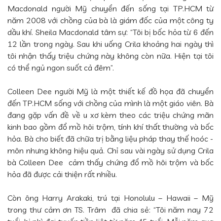
Macdonald người Mỹ chuyển đến sống tại TP.HCM từ
năm 2008 với chồng của bà là giám đốc của một công ty
dầu khí. Sheila Macdonald tâm sự: “Tôi bị bốc hỏa từ 6 đến
12 lần trong ngày. Sau khi uống Crila khoảng hai ngày thì
tôi nhận thấy triệu chứng này không còn nữa. Hiện tại tôi
có thể ngủ ngon suốt cả đêm”.
Colleen Dee người Mỹ là một thiết kế đồ họa đã chuyển
đến TP.HCM sống với chồng của mình là một giáo viên. Bà
đang gặp vấn đề về u xơ kèm theo các triệu chứng mãn
kinh bao gồm đổ mồ hôi trộm, tính khí thất thường và bốc
hỏa. Bà cho biết đã chữa trị bằng liệu pháp thay thế hoóc -
môn nhưng không hiệu quả. Chỉ sau vài ngày sử dụng Crila
bà Colleen Dee cảm thấy chứng đổ mồ hôi trộm và bốc
hỏa đã được cải thiện rất nhiều.
Còn ông Harry Arakaki, trú tại Honolulu – Hawaii – Mỹ
trong thư cảm ơn TS. Trâm đã chia sẻ: “Tôi năm nay 72