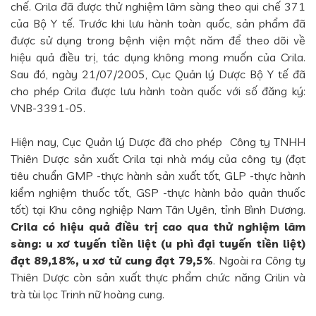
chế. Crila đã được thử nghiệm lâm sàng theo qui chế 371
của Bộ Y tế. Trước khi lưu hành toàn quốc, sản phẩm đã
được sử dụng trong bệnh viện một năm để theo dõi về
hiệu quả điều trị, tác dụng không mong muốn của Crila.
Sau đó, ngày 21/07/2005, Cục Quản lý Dược Bộ Y tế đã
cho phép Crila được lưu hành toàn quốc với số đăng ký:
VNB-3391-05.
Hiện nay, Cục Quản lý Dược đã cho phép Công ty TNHH
Thiên Dược sản xuất Crila tại nhà máy của công ty (đạt
tiêu chuẩn GMP -thực hành sản xuất tốt, GLP -thực hành
kiểm nghiệm thuốc tốt, GSP -thực hành bảo quản thuốc
tốt) tại Khu công nghiệp Nam Tân Uyên, tỉnh Bình Dương.
Crila có hiệu quả điều trị cao qua thử nghiệm lâm
sàng: u xơ tuyến tiền liệt (u phì đại tuyến tiền liệt)
đạt 89,18%, u xơ tử cung đạt 79,5%
. Ngoài ra Công ty
Thiên Dược còn sản xuất thực phẩm chức năng Crilin và
trà tùi lọc Trinh nữ hoàng cung.