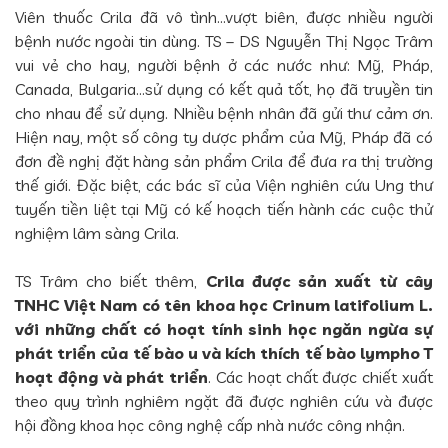
Viên thuốc Crila đã vô tình…vượt biên, được nhiều người
bệnh nước ngoài tin dùng. TS – DS Nguyễn Thị Ngọc Trâm
vui vẻ cho hay, người bệnh ở các nước như: Mỹ, Pháp,
Canada, Bulgaria…sử dụng có kết quả tốt, họ đã truyền tin
cho nhau để sử dụng. Nhiều bệnh nhân đã gửi thư cảm ơn.
Hiện nay, một số công ty dược phẩm của Mỹ, Pháp đã có
đơn đề nghị đặt hàng sản phẩm Crila để đưa ra thị trường
thế giới. Đặc biệt, các bác sĩ của Viện nghiên cứu Ung thư
tuyến tiền liệt tại Mỹ có kế hoạch tiến hành các cuộc thử
nghiệm lâm sàng Crila.
TS Trâm cho biết thêm,
Crila được sản xuất từ cây
TNHC Việt Nam có tên khoa học Crinum latifolium L.
với những chất có hoạt tính sinh học ngăn ngừa sự
phát triển của tế bào u và kích thích tế bào lympho T
hoạt động và phát triển
. Các hoạt chất được chiết xuất
theo quy trình nghiêm ngặt đã được nghiên cứu và được
hội đồng khoa học công nghệ cấp nhà nước công nhận.