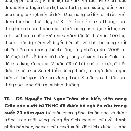
tuổi, bị phì đại tuyến tiền liệt từ năm 45 tuổi. Mỗi năm qua
đi, sức khỏe tuyến tiền liệt của tôi bị giảm xuống, đến nỗi đi
tiểu cũng là một vấn đề lớn. Đau, nóng, số lần đi nhiều, mỗi
đêm tôi phải thức dậy từ 3 – 5 lần để đi mà không cảm
thấy hoàn toàn thoải mái…. chức năng tình dục rối loạn và
mất sự ham muốn. Đã nhiều năm tôi đã thử hơn 100 loại
thuốc chữa trị bệnh về tuyến tiền liệt và chất bổ sung, mất
nhiều tiền mà không thành công. Tuy nhiên, năm 2009 tôi
đã được biết về trinh nữ hoàng cung và viên thuốc Crila. Tôi
đã thử dùng Crila, sau 2 tuần đã có kết quả tích cực, đi tiểu
được thoải mái. Sau 4 tuần dùng thuốc, tôi ngủ được ngon
hơn và thời gian dài hơn. Uống thuốc 8 tuần sau thì tôi cảm
thấy sức khỏe đã trở lại bình thường”.
TS – DS Nguyễn Thị Ngọc Trâm cho biết, viên nang
Crila sản xuất từ TNHC đã được bà nghiên cứu trong
suốt 20 năm qua
, từ khâu chọn giống, thuần hóa và được
trồng trên một vùng trồng ổn định, nghiên cứu về thành
phần hóa học, nghiên cứu chiết xuất, độc tính, dược lý, bào