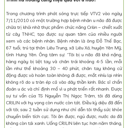
Trong chương trình phát sóng trực tiếp VTV2 vào ngày
7/11/2010 có một trường hợp bệnh nhân u não đã được
chữa trị khỏi nhờ thực phẩm chức năng Crilin – chiết xuất
từ cây TNHC, tạo được sự quan tâm của nhiều người
xem và các bệnh nhân. Bệnh nhân là ông Đỗ Thế Bạc,
67 tuổi, trú tại thôn Liêu Trung, xã Liêu Xá, huyện Yên Mỹ,
tỉnh Hưng Yên. Ông tâm sự: “Tôi bị u não đã khá nặng,
hàng ngày bị liệt tay và chân trái khoảng 4-5 lần, mỗi
lần như thế khoảng 30 – 40 phút, chân tay không cử
động được và hoàn toàn không đi được, mắt nhíu lại nhìn
không rõ do u tràn ép cả vào dây thần kinh. Bác sĩ chẩn
đoán u ác và chỉ định mổ vì u phát triển rất nhanh. Được
sự tư vấn của TS Nguyễn Thị Ngọc Trâm, tôi đã dùng
CRILIN với hy vọng còn nước còn tát. Điều kỳ diệu đã đến
với tôi, sau 2 tuần sử dụng như chỉ dẫn tôi thấy sức khỏe
chuyển biến tích cực. Tôi ăn được, ngủ được, nước da đã
không còn tái xanh. Uống CRILIN liên tục hơn năm tháng,