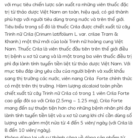
với mục tiêu chiến lược sản xuất ra những viên thuốc đặc
trị từ thảo dược Việt Nam an toàn, hiệu quả, có giá thành
phù hợp với người tiêu dùng trong nước và trên thế giới.
Tiêu biểu trong số đó là thuốc Crila được chiết xuất từ cây
Trinh nữ Crila (Crinum latifolium L. var. crilae Tram &
Khanh.) một thứ mới của loài Trinh nữ hoàng cung Việt
Nam. Thuốc Crila là viên thuốc đầu tiên trên thế giới điều
trị bệnh u xơ tử cung và là một trong ba viên thuốc điều trị
phì đại lành tính tuyến tiền liệt từ thảo dược Việt Nam. Với
mục tiêu đáp ứng yêu cầu của người bệnh và xuất khẩu
sang thị trường các nước, viên nang Crila Forte chính thức
có mặt trên thị trường. Hàm lượng alcaloid toàn phần
chiết xuất từ cây Trinh nữ Crila có trong 1 viên Crila Forte
cao gấp đôi so với Crila (2.5mg ~ 1.25 mg), Crila Forte
mang đến sự thuận tiện hơn cho những bệnh nhân phì đại
lành tính tuyến tiền liệt và u xơ tử cung khi chỉ cần dùng số
lượng viên giảm một nửa từ 4 đến 5 viên/ ngày (với Crila là
8 đến 10 viên/ ngày).
Không dừng lại với sự thành công về dòng sản phẩm từ