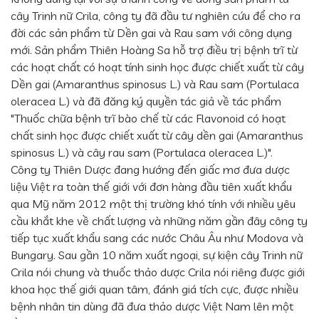
cây Trinh nữ Crila, công ty đã đầu tư nghiên cứu để cho ra
đời các sản phẩm từ Dền gai và Rau sam với công dụng
mới. Sản phẩm Thiên Hoàng Sa hỗ trợ điều trị bệnh trĩ từ
các hoạt chất có hoạt tính sinh học được chiết xuất từ cây
Dền gai (Amaranthus spinosus L.) và Rau sam (Portulaca
oleracea L.) và đã đăng ký quyền tác giả về tác phẩm
"Thuốc chữa bệnh trĩ bào chế từ các Flavonoid có hoạt
chất sinh học được chiết xuất từ cây dền gai (Amaranthus
spinosus L.) và cây rau sam (Portulaca oleracea L.)".
Công ty Thiên Dược đang hướng đến giấc mơ đưa dược
liệu Việt ra toàn thế giới với đơn hàng đầu tiên xuất khẩu
qua Mỹ năm 2012 một thị trường khó tính với nhiều yêu
cầu khắt khe về chất lượng và những năm gần đây công ty
tiếp tục xuất khẩu sang các nước Châu Âu như Modova và
Bungary. Sau gần 10 năm xuất ngoại, sự kiện cây Trinh nữ
Crila nói chung và thuốc thảo dược Crila nói riêng được giới
khoa học thế giới quan tâm, đánh giá tích cực, được nhiều
bệnh nhân tin dùng đã đưa thảo dược Việt Nam lên một