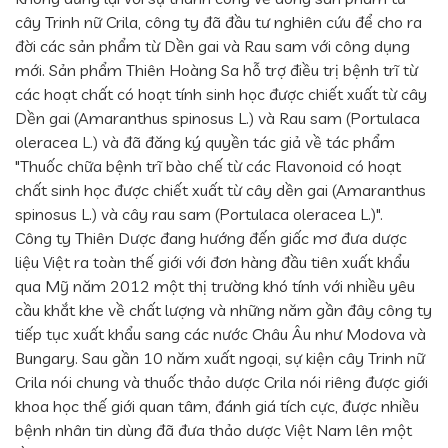
cây Trinh nữ Crila, công ty đã đầu tư nghiên cứu để cho ra
đời các sản phẩm từ Dền gai và Rau sam với công dụng
mới. Sản phẩm Thiên Hoàng Sa hỗ trợ điều trị bệnh trĩ từ
các hoạt chất có hoạt tính sinh học được chiết xuất từ cây
Dền gai (Amaranthus spinosus L.) và Rau sam (Portulaca
oleracea L.) và đã đăng ký quyền tác giả về tác phẩm
"Thuốc chữa bệnh trĩ bào chế từ các Flavonoid có hoạt
chất sinh học được chiết xuất từ cây dền gai (Amaranthus
spinosus L.) và cây rau sam (Portulaca oleracea L.)".
Công ty Thiên Dược đang hướng đến giấc mơ đưa dược
liệu Việt ra toàn thế giới với đơn hàng đầu tiên xuất khẩu
qua Mỹ năm 2012 một thị trường khó tính với nhiều yêu
cầu khắt khe về chất lượng và những năm gần đây công ty
tiếp tục xuất khẩu sang các nước Châu Âu như Modova và
Bungary. Sau gần 10 năm xuất ngoại, sự kiện cây Trinh nữ
Crila nói chung và thuốc thảo dược Crila nói riêng được giới
khoa học thế giới quan tâm, đánh giá tích cực, được nhiều
bệnh nhân tin dùng đã đưa thảo dược Việt Nam lên một