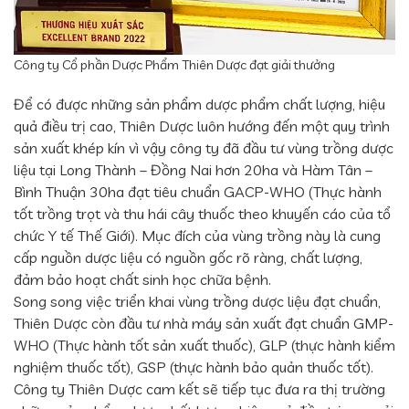
Công ty Cổ phần Dược Phẩm Thiên Dược đạt giải thưởng
Để có được những sản phẩm dược phẩm chất lượng, hiệu
quả điều trị cao, Thiên Dược luôn hướng đến một quy trình
sản xuất khép kín vì vậy công ty đã đầu tư vùng trồng dược
liệu tại Long Thành – Đồng Nai hơn 20ha và Hàm Tân –
Bình Thuận 30ha đạt tiêu chuẩn GACP-WHO (Thực hành
tốt trồng trọt và thu hái cây thuốc theo khuyến cáo của tổ
chức Y tế Thế Giới). Mục đích của vùng trồng này là cung
cấp nguồn dược liệu có nguồn gốc rõ ràng, chất lượng,
đảm bảo hoạt chất sinh học chữa bệnh.
Song song việc triển khai vùng trồng dược liệu đạt chuẩn,
Thiên Dược còn đầu tư nhà máy sản xuất đạt chuẩn GMP-
WHO (Thực hành tốt sản xuất thuốc), GLP (thực hành kiểm
nghiệm thuốc tốt), GSP (thực hành bảo quản thuốc tốt).
Công ty Thiên Dược cam kết sẽ tiếp tục đưa ra thị trường