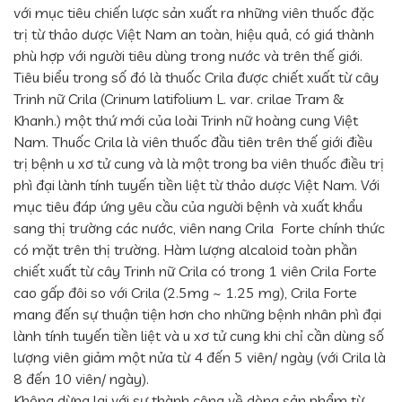
với mục tiêu chiến lược sản xuất ra những viên thuốc đặc
trị từ thảo dược Việt Nam an toàn, hiệu quả, có giá thành
phù hợp với người tiêu dùng trong nước và trên thế giới.
Tiêu biểu trong số đó là thuốc Crila được chiết xuất từ cây
Trinh nữ Crila (Crinum latifolium L. var. crilae Tram &
Khanh.) một thứ mới của loài Trinh nữ hoàng cung Việt
Nam. Thuốc Crila là viên thuốc đầu tiên trên thế giới điều
trị bệnh u xơ tử cung và là một trong ba viên thuốc điều trị
phì đại lành tính tuyến tiền liệt từ thảo dược Việt Nam. Với
mục tiêu đáp ứng yêu cầu của người bệnh và xuất khẩu
sang thị trường các nước, viên nang Crila Forte chính thức
có mặt trên thị trường. Hàm lượng alcaloid toàn phần
chiết xuất từ cây Trinh nữ Crila có trong 1 viên Crila Forte
cao gấp đôi so với Crila (2.5mg ~ 1.25 mg), Crila Forte
mang đến sự thuận tiện hơn cho những bệnh nhân phì đại
lành tính tuyến tiền liệt và u xơ tử cung khi chỉ cần dùng số
lượng viên giảm một nửa từ 4 đến 5 viên/ ngày (với Crila là
8 đến 10 viên/ ngày).
Không dừng lại với sự thành công về dòng sản phẩm từ