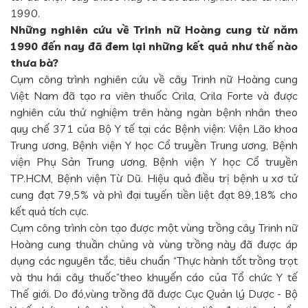
1990.
Những nghiên cứu về Trinh nữ Hoàng cung từ năm
1990 đến nay đã đem lại những kết quả như thế nào
thưa bà?
Cụm công trình nghiên cứu về cây Trinh nữ Hoàng cung
Việt Nam đã tạo ra viên thuốc Crila, Crila Forte và được
nghiên cứu thử nghiệm trên hàng ngàn bệnh nhân theo
quy chế 371 của Bộ Y tế tại các Bệnh viện: Viện Lão khoa
Trung ương, Bệnh viện Y học Cổ truyền Trung ương, Bệnh
viện Phụ Sản Trung ương, Bệnh viện Y học Cổ truyền
TP.HCM, Bệnh viện Từ Dũ. Hiệu quả điều trị bệnh u xơ tử
cung đạt 79,5% và phì đại tuyến tiền liệt đạt 89,18% cho
kết quả tích cực.
Cụm công trình còn tạo được một vùng trồng cây Trinh nữ
Hoàng cung thuần chủng và vùng trồng này đã được áp
dụng các nguyên tắc, tiêu chuẩn “Thực hành tốt trồng trọt
và thu hái cây thuốc”theo khuyến cáo của Tổ chức Y tế
Thế giới. Do đó,vùng trồng đã được Cục Quản lý Dược - Bộ