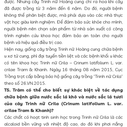
được. Nhưng cây Trinh nữ Hoàng cung chỉ ra hoa khi cây
đã được trồng từ 3 năm đến 6 năm. Do đó, người bệnh
không thể phân biệt được, mà phải dựa vào các nhà thực
vật học giàu kinh nghiệm. Để đảm bảo sức khỏe cho mình,
người bệnh nên chọn sản phẩm từ nhà sản xuất có công
trình nghiên cứu khoa học đảm bảo an toàn cho người
bệnh và hiệu quả điều trị cao.
Hiện nay, giống cây trồng Trinh nữ Hoàng cung chữa bệnh
u xơ tử cung, phì đại tuyến tiền liệt và các bệnh khối u khác
có tên khoa học Trinh nữ Crila – Crinum latifolium L. var.
crilae Tram & Khanh. Ngày 16 tháng 08 năm 2015, Cục
Trồng trọt cấp bằng bảo hộ giống cây trồng “Trinh nữ Crila”
theo số 26.VN.2015.
TS. Trâm có thể cho biết sự khác biệt về tác dụng
chữa bệnh giữa nước sắc lá khô và nước sắc lá tươi
của cây Trinh nữ Crila (Crinum latifolium L. var.
crilae Tram & Khanh)?
Các chất có hoạt tinh sinh học trong Trinh nữ Crila là các
alcaloid bền vững với nhiệt độ cao, do đó khi phơi nắng