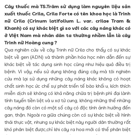
Cây thuốc mà TS.Trâm sử dụng làm nguyên liệu sản
xuất thuốc Crila, Crila Forte có tên khoa học là Trinh
nữ Crila (Crinum latifolium L. var. crilae Tram &
Khanh) có sự khác biệt gì so với các cây náng khác có
ở Việt Nam mà nhân dân ta thường nhầm lẫn là cây
Trinh nữ Hoàng cung ?
Qua nghiên cứu về cây Trinh nữ Crila cho thấy có sự khác
biệt về gen (ADN) và thành phần hóa học nên dẫn đến sự
khác biệt về tác dụng sinh học cũng như hiệu quả điều trị
bệnh. Vì vậy, nếu sử dụng không đúng cây mà tôi nghiên
cứu mà lại sử dụng những cây náng khác không có hoạt
chất sinh học ức chế sự phát triển tế bào khối u, kích thích
miễn dịch sẽ không có khả năng chữa trị bệnh phì đại lành
tính tuyến tiền liệt và u xơ tử cung, không những thế những
cây náng đó còn có một số cây có độc tính ảnh hưởng đến
gan, thận. Ngoài ra giữa chúng còn có sự khác biệt về hình
thái thực vật, nhưng sự khác biệt này người dân thường rất
khó phân biệt được,chỉ khi cây ra hoa mới có thể phân biệt