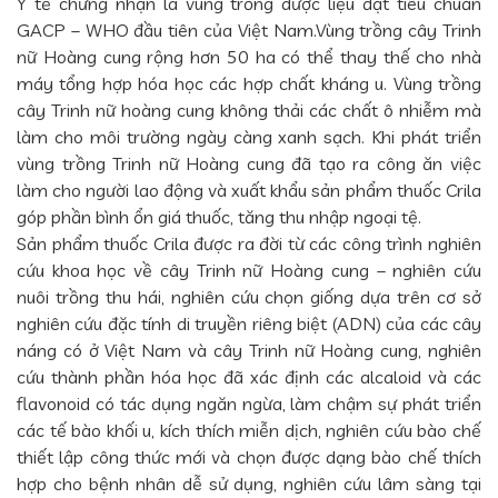
Y tế chứng nhận là vùng trồng dược liệu đạt tiêu chuẩn
GACP – WHO đầu tiên của Việt Nam.Vùng trồng cây Trinh
nữ Hoàng cung rộng hơn 50 ha có thể thay thế cho nhà
máy tổng hợp hóa học các hợp chất kháng u. Vùng trồng
cây Trinh nữ hoàng cung không thải các chất ô nhiễm mà
làm cho môi trường ngày càng xanh sạch. Khi phát triển
vùng trồng Trinh nữ Hoàng cung đã tạo ra công ăn việc
làm cho người lao động và xuất khẩu sản phẩm thuốc Crila
góp phần bình ổn giá thuốc, tăng thu nhập ngoại tệ.
Sản phẩm thuốc Crila được ra đời từ các công trình nghiên
cứu khoa học về cây Trinh nữ Hoàng cung – nghiên cứu
nuôi trồng thu hái, nghiên cứu chọn giống dựa trên cơ sở
nghiên cứu đặc tính di truyền riêng biệt (ADN) của các cây
náng có ở Việt Nam và cây Trinh nữ Hoàng cung, nghiên
cứu thành phần hóa học đã xác định các alcaloid và các
flavonoid có tác dụng ngăn ngừa, làm chậm sự phát triển
các tế bào khối u, kích thích miễn dịch, nghiên cứu bào chế
thiết lập công thức mới và chọn được dạng bào chế thích
hợp cho bệnh nhân dễ sử dụng, nghiên cứu lâm sàng tại