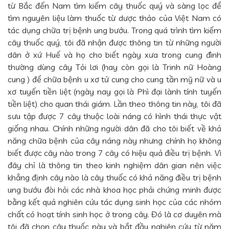
từ Bắc đến Nam tìm kiếm cây thuốc quý và sàng lọc để
tìm nguyên liệu làm thuốc từ dược thảo của Việt Nam có
tác dụng chữa trị bệnh ung bướu. Trong quá trình tìm kiếm
cây thuốc quý, tôi đã nhận được thông tin từ những người
dân ở xứ Huế và họ cho biết ngày xưa trong cung đình
thường dùng cây Tỏi lơi (hay còn gọi là Trinh nữ Hoàng
cung ) để chữa bệnh u xơ tử cung cho cung tần mỹ nữ và u
xơ tuyến tiền liệt (ngày nay gọi là Phì đại lành tính tuyến
tiền liệt) cho quan thái giám. Lần theo thông tin này, tôi đã
sưu tập được 7 cây thuộc loài náng có hình thái thực vật
giống nhau. Chính những người dân đã cho tôi biết về khả
năng chữa bệnh của cây náng này nhưng chính họ không
biết được cây nào trong 7 cây có hiệu quả điều trị bệnh. Vì
đây chỉ là thông tin theo kinh nghiệm dân gian nên việc
khẳng định cây nào là cây thuốc có khả năng điều trị bệnh
ung bướu đòi hỏi các nhà khoa học phải chứng minh được
bằng kết quả nghiên cứu tác dụng sinh học của các nhóm
chất có hoạt tính sinh học ở trong cây. Đó là cơ duyên mà
tôi đã chọn cây thuốc này và bắt đầu nghiên cứu từ năm