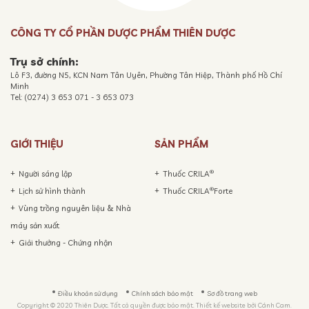
CÔNG TY CỔ PHẦN DƯỢC PHẨM THIÊN DƯỢC
Trụ sở chính:
Lô F3, đường N5, KCN Nam Tân Uyên, Phường Tân Hiệp, Thành phố Hồ Chí
Minh
Tel: (0274) 3 653 071 - 3 653 073
GIỚI THIỆU
SẢN PHẨM
®
Người sáng lập
Thuốc CRILA
®
Lịch sử hình thành
Thuốc CRILA
Forte
Vùng trồng nguyên liệu & Nhà
máy sản xuất
Giải thưởng - Chứng nhận
Điều khoản sử dụng
Chính sách bảo mật
Sơ đồ trang web
Copyright © 2020 Thiên Dược. Tất cả quyền được bảo mật. Thiết kế website bởi
Cánh Cam.