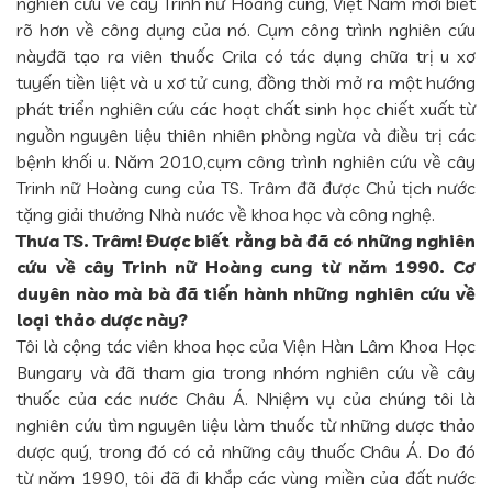
nghiên cứu về cây Trinh nữ Hoàng cung, Việt Nam mới biết
rõ hơn về công dụng của nó. Cụm công trình nghiên cứu
nàyđã tạo ra viên thuốc Crila có tác dụng chữa trị u xơ
tuyến tiền liệt và u xơ tử cung, đồng thời mở ra một hướng
phát triển nghiên cứu các hoạt chất sinh học chiết xuất từ
nguồn nguyên liệu thiên nhiên phòng ngừa và điều trị các
bệnh khối u. Năm 2010,cụm công trình nghiên cứu về cây
Trinh nữ Hoàng cung của TS. Trâm đã được Chủ tịch nước
tặng giải thưởng Nhà nước về khoa học và công nghệ.
Thưa TS. Trâm! Được biết rằng bà đã có những nghiên
cứu về cây Trinh nữ Hoàng cung từ năm 1990. Cơ
duyên nào mà bà đã tiến hành những nghiên cứu về
loại thảo dược này?
Tôi là cộng tác viên khoa học của Viện Hàn Lâm Khoa Học
Bungary và đã tham gia trong nhóm nghiên cứu về cây
thuốc của các nước Châu Á. Nhiệm vụ của chúng tôi là
nghiên cứu tìm nguyên liệu làm thuốc từ những dược thảo
dược quý, trong đó có cả những cây thuốc Châu Á. Do đó
từ năm 1990, tôi đã đi khắp các vùng miền của đất nước