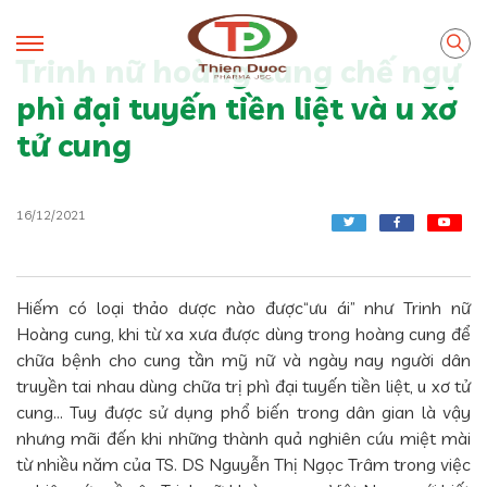
Trinh nữ hoàng cung chế ngự
phì đại tuyến tiền liệt và u xơ
tử cung
16/12/2021
Hiếm có loại thảo dược nào được“ưu ái” như Trinh nữ
Hoàng cung, khi từ xa xưa được dùng trong hoàng cung để
chữa bệnh cho cung tần mỹ nữ và ngày nay người dân
truyền tai nhau dùng chữa trị phì đại tuyến tiền liệt, u xơ tử
cung… Tuy được sử dụng phổ biến trong dân gian là vậy
nhưng mãi đến khi những thành quả nghiên cứu miệt mài
từ nhiều năm của TS. DS Nguyễn Thị Ngọc Trâm trong việc