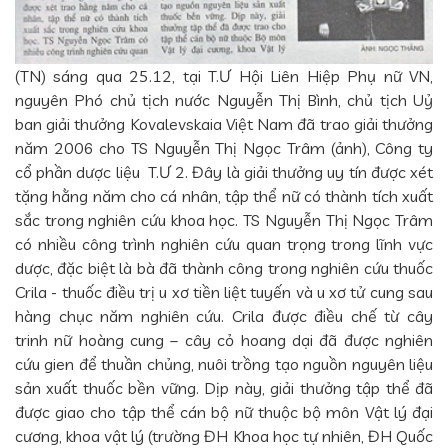
(TN) sáng qua 25.12, tại T.Ư Hội Liên Hiệp Phụ nữ VN,
nguyên Phó chủ tịch nước Nguyễn Thị Bình, chủ tịch Uỷ
ban giải thưởng Kovalevskaia Việt Nam đã trao giải thưởng
năm 2006 cho TS Nguyễn Thị Ngọc Trâm (ảnh), Công ty
cổ phần dược liệu T.Ư 2. Đây là giải thưởng uy tín được xét
tặng hằng năm cho cá nhân, tập thể nữ có thành tích xuất
sắc trong nghiên cứu khoa học. TS Nguyễn Thị Ngọc Trâm
có nhiều công trình nghiên cứu quan trọng trong lĩnh vực
dược, đặc biệt là bà đã thành công trong nghiên cứu thuốc
Crila - thuốc điều trị u xơ tiền liệt tuyến và u xơ tử cung sau
hàng chục năm nghiên cứu. Crila được điều chế từ cây
trinh nữ hoàng cung – cây cỏ hoang dại đã được nghiên
cứu gien để thuần chủng, nuôi trồng tạo nguồn nguyên liệu
sản xuất thuốc bền vững. Dịp này, giải thưởng tập thể đã
được giao cho tập thể cán bộ nữ thuộc bộ môn Vật lý đại
cương, khoa vật lý (trường ĐH Khoa học tự nhiên, ĐH Quốc