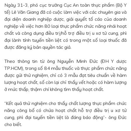
Ngày 31-3, phó cục trưởng Cục An toàn thực phẩm (Bộ Y
tế) Lê Văn Giang đã có cuộc làm việc với các chuyên gia và
đại diện doanh nghiệp dược, giải quyết tố cáo của doanh
nghiệp về việc hơn 80 loại thực phẩm chức năng nhái hoạt
chất và công dụng điều trị/hỗ trợ điều trị u xơ tử cung, phì
đại lành tính tuyến tiền liệt có trong một số loại thuốc đã
được đăng ký bản quyền tác giả.
Theo thông tin từ ông Nguyễn Minh Đức (ĐH Y dược
TP.HCM), trong số 84 mẫu thuốc và thực phẩm chức năng
được gửi thử nghiệm, chỉ có 3 mẫu đạt tiêu chuẩn về hàm
lượng hoạt chất, số còn lại chỉ thấy vết hoặc có hàm lượng
ở mức thấp, thậm chí không tìm thấy hoạt chất.
“Kết quả thử nghiệm cho thấy chất lượng thực phẩm chức
năng công bố có chứa hoạt chất hỗ trợ điều trị u xơ tử
cung, phì đại tuyến tiền liệt là đáng báo động”- ông Đức
cho biết.