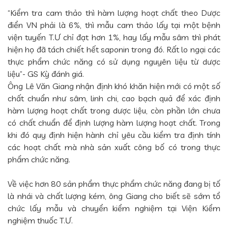
“Kiểm tra cam thảo thì hàm lượng hoạt chất theo Dược
điển VN phải là 6%, thì mẫu cam thảo lấy tại một bệnh
viện tuyến T.Ư chỉ đạt hơn 1%, hay lấy mẫu sâm thì phát
hiện họ đã tách chiết hết saponin trong đó. Rất lo ngại các
thực phẩm chức năng có sử dụng nguyên liệu từ dược
liệu”- GS Kỳ đánh giá.
Ông Lê Văn Giang nhận định khó khăn hiện mới có một số
chất chuẩn như sâm, linh chi, cao bạch quả để xác định
hàm lượng hoạt chất trong dược liệu, còn phần lớn chưa
có chất chuẩn để định lượng hàm lượng hoạt chất. Trong
khi đó quy định hiện hành chỉ yêu cầu kiểm tra định tính
các hoạt chất mà nhà sản xuất công bố có trong thực
phẩm chức năng.
Về việc hơn 80 sản phẩm thực phẩm chức năng đang bị tố
là nhái và chất lượng kém, ông Giang cho biết sẽ sớm tổ
chức lấy mẫu và chuyển kiểm nghiệm tại Viện Kiểm
nghiệm thuốc T.Ư.